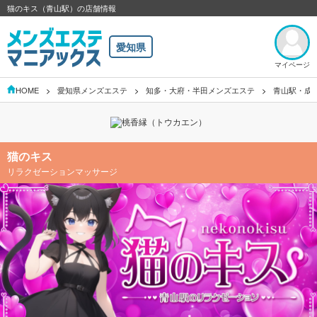
猫のキス（青山駅）の店舗情報
愛知県
マイページ
HOME
愛知県メンズエステ
知多・大府・半田メンズエステ
青山駅・成
猫のキス
リラクゼーションマッサージ