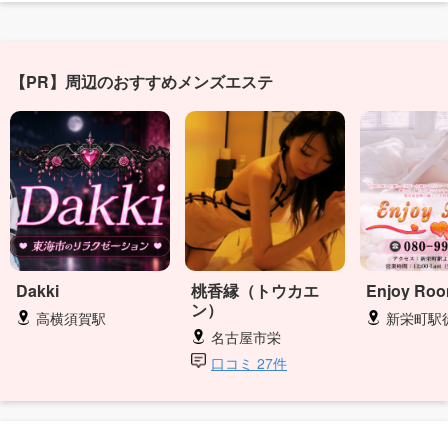
【PR】周辺のおすすめメンズエステ
Dakki
桃香縁（トウカエ
Enjoy Ro
ン）
高横須賀駅
新栄町駅
名古屋市栄
口コミ 27件