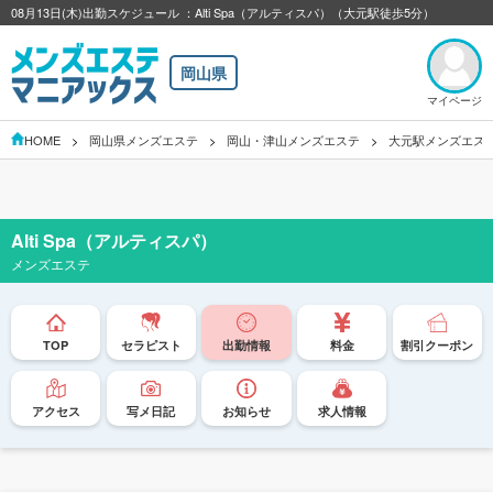
08月13日(木)出勤スケジュール ：Alti Spa（アルティスパ）（大元駅徒歩5分）
岡山県
マイページ
HOME
岡山県メンズエステ
岡山・津山メンズエステ
大元駅メンズエス
Alti Spa（アルティスパ）
メンズエステ
TOP
セラピスト
出勤情報
料金
割引クーポン
アクセス
写メ日記
お知らせ
求人情報