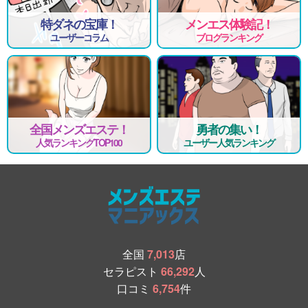
「今日は稼げるかな…」という不安もカバーできます
特ダネの宝庫！
メンエス体験記！
ユーザーコラム
ブログランキング
【働きやすさ】
・自由シフト（週1〜OK）
・短時間勤務OK
・掛け持ちOK
新規オープンなので
・上下関係なし
全国メンズエステ！
勇者の集い！
・人間関係ゼロスタート
人気ランキングTOP100
ユーザー人気ランキング
変なストレスなく働ける環境です✨
さらに当店は
法律事務所と顧問契約を結んでおり、
万が一のトラブル時も安心して働けます
「未経験だけど大丈夫かな…」
そんな方こそ、一度お話だけでも大歓迎です
全国
7,013
店
今はまだ在籍も少なく、
セラピスト
66,292
人
お客様が付きやすい“今だけのチャンス”です✨
口コミ
6,754
件
ご応募、お待ちしております