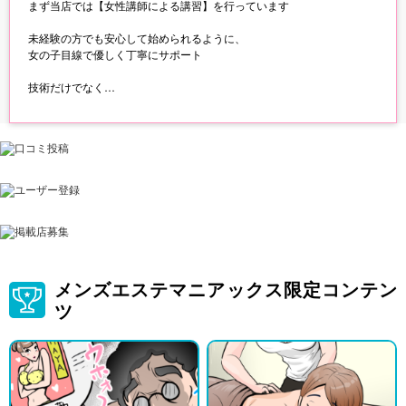
まず当店では【女性講師による講習】を行っています
未経験の方でも安心して始められるように、
女の子目線で優しく丁寧にサポート
技術だけでなく
・指名の取り方
・稼げる接客のコツ
・無理なく続ける働き方
ここまでしっかりお伝えします✨
そして気になる待遇ですが
【給与・待遇】
・完全歩合制（日払いOK）
・バック率60〜70％の高水準
・指名料／オプション全額バック
メンズエステマニアックス限定コンテン
・雑費一切なし
ツ
・送迎あり
さらに
SNS評価制度あり＋本指名率アップで
追加ボーナスも狙えます✨
✨日給保証あり（※出勤日数・時間など条件あり）