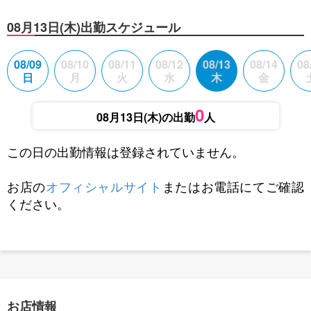
08月13日(木)出勤スケジュール
08/09
08/10
08/11
08/12
08/13
08/14
08
日
月
火
水
木
金
0
08月13日(木)の出勤
人
この日の出勤情報は登録されていません。
お店の
オフィシャルサイト
またはお電話にてご確認
ください。
お店情報