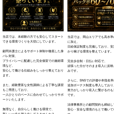
当店では、未経験の方でも安心してスタート
当店では、岡山エリアでも高水準
できる環境づくりを大切にしています。
に加え、
日給保証制度も完備しており、安
顧問弁護士によるサポート体制や徹底した身
かり稼げる環境を整えています。
バレ対策、
プライバシーに配慮した完全個室での施術環
完全歩合制・日払い対応で、
境など、
頑張った分がそのまま収入に反映
安心して働ける仕組みをしっかり整えており
みです。
ます。
さらに、SNSでの評価や本指名
また、経験豊富な女性講師による丁寧な講習
追加ボーナス制度も導入しており
もご用意しており、
努力がしっかり収入に繋がるのも
一人ひとりのペースに合わせてしっかりサポ
です。
ートいたします。
法律事務所との顧問契約も締結し
無理なく、自分らしく働ける環境で、
安心・安全な環境のもとで働いて
新しい一歩を踏み出してみませんか？
す。