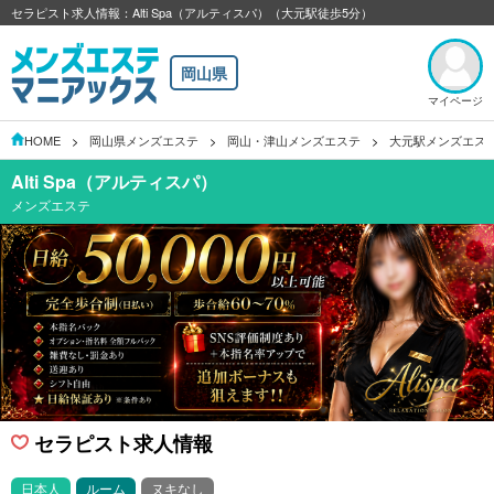
セラピスト求人情報：Alti Spa（アルティスパ）（大元駅徒歩5分）
岡山県
マイページ
HOME
岡山県メンズエステ
岡山・津山メンズエステ
大元駅メンズエス
Alti Spa（アルティスパ）
メンズエステ
セラピスト求人情報
日本人
ルーム
ヌキなし