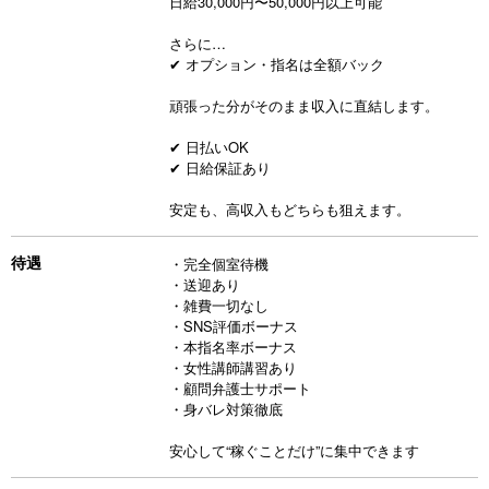
日給30,000円〜50,000円以上可能
さらに…
✔ オプション・指名は全額バック
頑張った分がそのまま収入に直結します。
✔ 日払いOK
✔ 日給保証あり
安定も、高収入もどちらも狙えます。
待遇
・完全個室待機
・送迎あり
・雑費一切なし
・SNS評価ボーナス
・本指名率ボーナス
・女性講師講習あり
・顧問弁護士サポート
・身バレ対策徹底
安心して“稼ぐことだけ”に集中できます