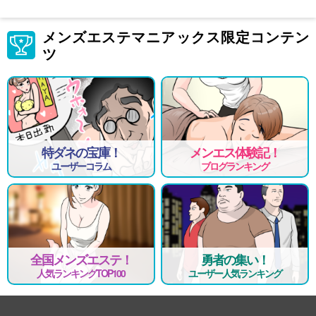
メンズエステマニアックス限定コンテン
ツ
特ダネの宝庫！
メンエス体験記！
ユーザーコラム
ブログランキング
全国メンズエステ！
勇者の集い！
人気ランキングTOP100
ユーザー人気ランキング