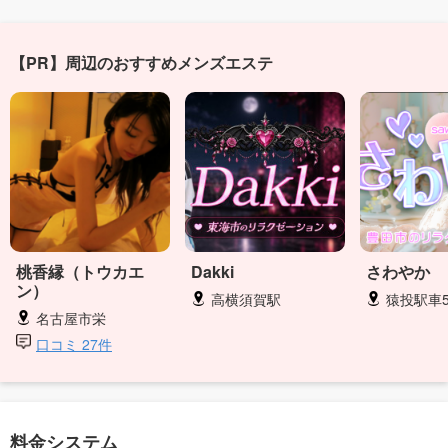
【PR】周辺のおすすめメンズエステ
桃香縁（トウカエ
Dakki
さわやか
ン）
高横須賀駅
猿投駅車
名古屋市栄
口コミ 27件
料金システム