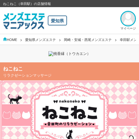
ねこねこ（幸田駅）の店舗情報
愛知県
マイページ
HOME
愛知県メンズエステ
岡崎・安城・西尾メンズエステ
幸田駅メン
ねこねこ
リラクゼーションマッサージ