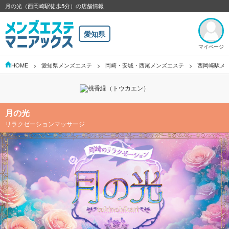
月の光（西岡崎駅徒歩5分）の店舗情報
愛知県
マイページ
HOME
愛知県メンズエステ
岡崎・安城・西尾メンズエステ
西岡崎駅メ
月の光
リラクゼーションマッサージ