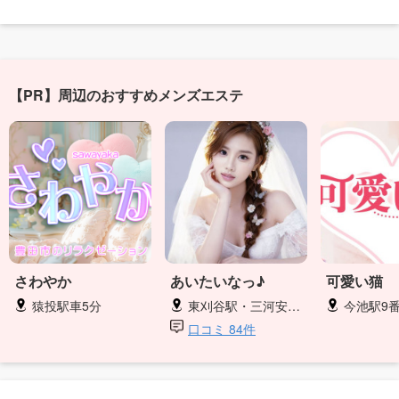
【PR】周辺のおすすめメンズエステ
さわやか
あいたいなっ♪
可愛い猫
猿投駅車5分
東刈谷駅・三河安城駅徒歩
今池駅9番
口コミ 84件