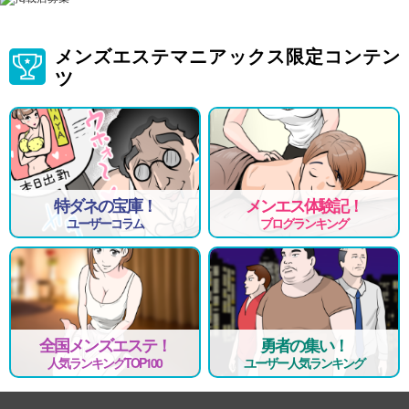
メンズエステマニアックス限定コンテン
ツ
特ダネの宝庫！
メンエス体験記！
ユーザーコラム
ブログランキング
全国メンズエステ！
勇者の集い！
人気ランキングTOP100
ユーザー人気ランキング