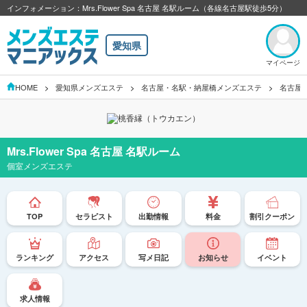
インフォメーション：Mrs.Flower Spa 名古屋 名駅ルーム（各線名古屋駅徒歩5分）
愛知県
マイページ
HOME
愛知県メンズエステ
名古屋・名駅・納屋橋メンズエステ
名古屋
Mrs.Flower Spa 名古屋 名駅ルーム
個室メンズエステ
TOP
セラピスト
出勤情報
料金
割引クーポン
ランキング
アクセス
写メ日記
お知らせ
イベント
求人情報