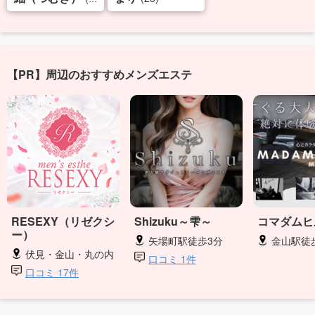
【PR】周辺のおすすめメンズエステ
RESEXY（リゼクシ
Shizuku～雫～
コマダムヒ
ー）
矢場町駅徒歩3分
金山駅徒
伏見・金山・丸の内
口コミ 1件
口コミ 17件