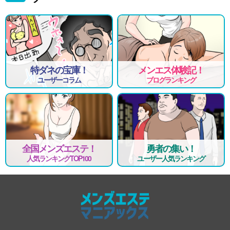
資格
30～55歳まで
勤務日・時間
完全シフト出勤制（週1、月1～勤務でもOK）
11：00～翌5:00までの間でお好きな時間でお願い致します。
特ダネの宝庫！
メンエス体験記！
待遇
ユーザーコラム
ブログランキング
90分10,000円以上可能！！
完全日払制
完全個室待機
制服貸出無料
手厚い手当あり
罰金やノルマ一切無し
引き物一切無し
全国メンズエステ！
勇者の集い！
Wワーク・掛け持ちOK
人気ランキングTOP100
ユーザー人気ランキング