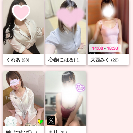
14:00
-
18:30
くれあ
心春(こはる)
大西みく
(28)
(24)
(22)
紬（つむぎ）
まり
(23)
(25)