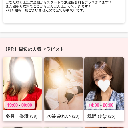
どなた様も上記の金額からスタートで別途指名料もプラスされます！
また頑張り次第でここからどんどん上がっていきます！
※引き物等一切ございませんので全てが手取りです。
【PR】周辺の人気セラピスト
19:00
-
00:00
14:00
-
20:00
冬月 香澄
水谷 みれい
浅野 ひな
(38)
(23)
(25)