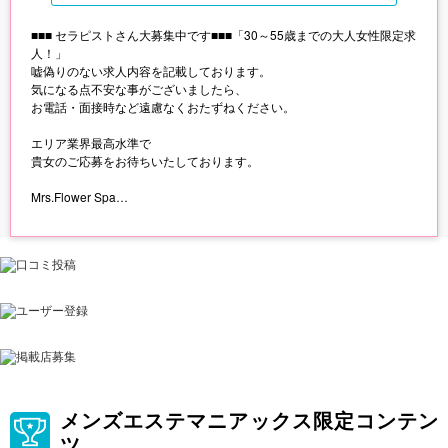
■■■ セラピストさん大募集中です■■■「30～55歳までの大人女性限定求
人！」
嘘偽りのない求人内容を記載しております。
気になる点不安な事がございましたら、
お電話・面接時など遠慮なくおたずねください。
エリア業界最高水準で
貴女のご応募をお待ちいたしております。
Mrs.Flower Spa
~~~~~~
募集職種
セラピスト
勤務地
▼伏見ルーム
「伏見駅」より徒歩5分
▼金山ルーム
「金山駅」より徒歩5分
▼名駅ルーム
メンズエステマニアックス限定コンテン
「各線名古屋駅」より徒歩5分
ツ