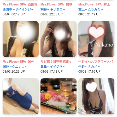
Mrs.Flower SPA_西園寺
Mrs.Flower SPA_桐谷
Mrs.Flower SPA_村上
西園寺～サイオンジ～
桐谷～キリタニ～
村上～ムラカミ～
08/04 00:17 UP
08/03 22:33 UP
08/03 21:49 UP
Mrs.Flower SPA_国仲
リピ様５日完売感謝☺️
中野ミセスフラワースパ
国仲～クニナカ～
飯島～イイジマ～
中野～ナカノ～
08/03 20:29 UP
08/03 17:18 UP
08/03 17:16 UP