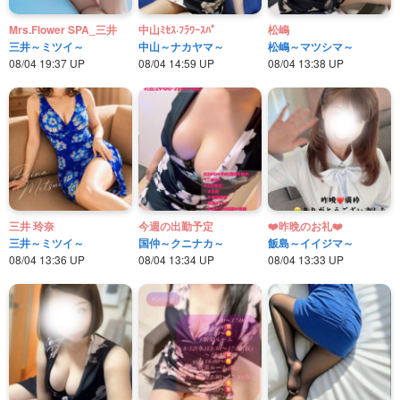
Mrs.Flower SPA_三井
中山ﾐｾｽ·ﾌﾗﾜｰｽﾊﾟ
松嶋
三井～ミツイ～
中山～ナカヤマ～
松嶋～マツシマ～
08/04 19:37 UP
08/04 14:59 UP
08/04 13:38 UP
三井 玲奈
今週の出勤予定
❤️昨晩のお礼❤️
三井～ミツイ～
国仲～クニナカ～
飯島～イイジマ～
08/04 13:36 UP
08/04 13:34 UP
08/04 13:33 UP