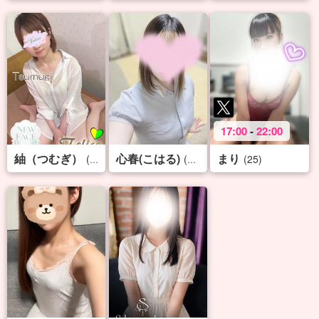
17:00
-
22:00
紬（つむぎ）
心春(こはる)
まり
(23)
(24)
(25)