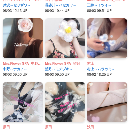
芹沢～セリザワ～
長谷川～ハセガワ～
三井～ミツイ～
08/03 12:13 UP
08/03 10:44 UP
08/03 09:51 UP
Mrs.Flower SPA_中野ミセスフラワースパ
Mrs.Flower SPA_望月
村上
中野～ナカノ～
望月～モチヅキ～
村上～ムラカミ～
08/03 09:50 UP
08/03 09:50 UP
08/02 18:25 UP
原田
原田
浅田