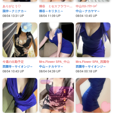
ありがとう♡
桐谷 ミセスフラワースパ
中山ﾐｾｽ·ﾌﾗﾜｰｽﾊﾟ
国仲～クニナカ～
桐谷～キリタニ～
中山～ナカヤマ～
08/04 13:31 UP
08/04 11:09 UP
08/04 10:45 UP
今週の出勤予定
Mrs.Flower SPA_中山
Mrs.Flower SPA_西園寺
西園寺～サイオンジ～
中山～ナカヤマ～
西園寺～サイオンジ～
08/04 10:43 UP
08/04 04:39 UP
08/04 00:18 UP