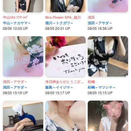
中山ﾐｾｽ·ﾌﾗﾜｰｽﾊﾟ
Mrs.Flower SPA_徳川
浅田
中山～ナカヤマ～
徳川～トクガワ～
浅田～アサダ～
08/06 10:03 UP
08/05 20:31 UP
08/05 16:38 UP
浅田～アサダ～
本日枠ありがとうございます❤️
松嶋
浅田～アサダ～
飯島～イイジマ～
松嶋～マツシマ～
08/05 15:19 UP
08/05 15:17 UP
08/05 15:15 UP