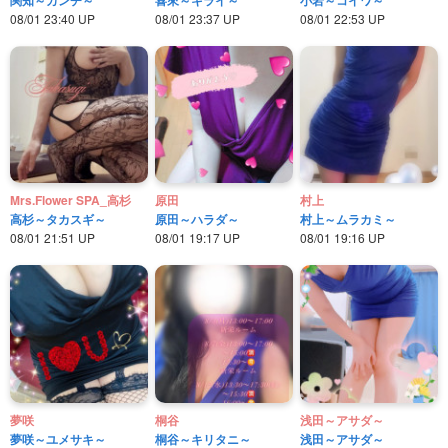
08/01 23:40 UP
08/01 23:37 UP
08/01 22:53 UP
Mrs.Flower SPA_高杉
原田
村上
高杉～タカスギ～
原田～ハラダ～
村上～ムラカミ～
08/01 21:51 UP
08/01 19:17 UP
08/01 19:16 UP
夢咲
桐谷
浅田～アサダ～
夢咲～ユメサキ～
桐谷～キリタニ～
浅田～アサダ～