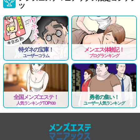
「各線名古屋駅」より徒歩5分
ツ
資格
30～55歳まで
勤務日・時間
完全シフト出勤制（週1、月1～勤務でもOK）
11：00～翌5:00までの間でお好きな時間でお願い致します。
特ダネの宝庫！
メンエス体験記！
待遇
ユーザーコラム
ブログランキング
90分10,000円以上可能！！
完全日払制
完全個室待機
制服貸出無料
手厚い手当あり
罰金やノルマ一切無し
引き物一切無し
全国メンズエステ！
勇者の集い！
Wワーク・掛け持ちOK
人気ランキングTOP100
ユーザー人気ランキング