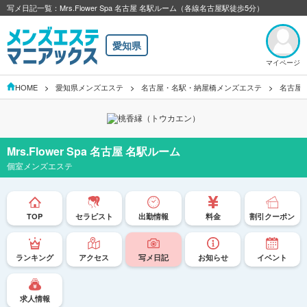
写メ日記一覧：Mrs.Flower Spa 名古屋 名駅ルーム（各線名古屋駅徒歩5分）
愛知県
マイページ
HOME
愛知県メンズエステ
名古屋・名駅・納屋橋メンズエステ
名古屋
Mrs.Flower Spa 名古屋 名駅ルーム
個室メンズエステ
TOP
セラピスト
出勤情報
料金
割引クーポン
ランキング
アクセス
写メ日記
お知らせ
イベント
求人情報