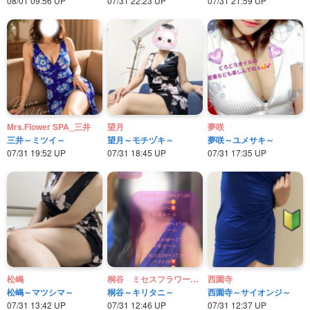
08/01 09:56 UP
07/31 22:23 UP
07/31 21:59 UP
Mrs.Flower SPA_三井
望月
夢咲
三井～ミツイ～
望月～モチヅキ～
夢咲～ユメサキ～
07/31 19:52 UP
07/31 18:45 UP
07/31 17:35 UP
松嶋
桐谷 ミセスフラワースパ
西園寺
松嶋～マツシマ～
桐谷～キリタニ～
西園寺～サイオンジ～
07/31 13:42 UP
07/31 12:46 UP
07/31 12:37 UP