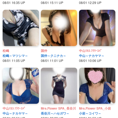
08/01 16:35 UP
08/01 15:11 UP
08/01 12:29 UP
松嶋
国仲
中山ﾐｾｽ·ﾌﾗﾜｰｽﾊﾟ
松嶋～マツシマ～
国仲～クニナカ～
中山～ナカヤマ～
08/01 11:05 UP
08/01 11:01 UP
08/01 10:06 UP
中山ﾐｾｽ·ﾌﾗﾜｰｽﾊﾟ
Mrs.Flower SPA_長谷川
Mrs.Flower SPA_小岩
中山～ナカヤマ～
長谷川～ハセガワ～
小岩～コイワ～