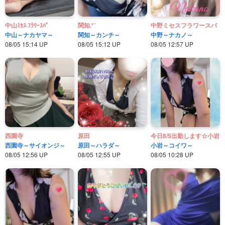
中山ﾐｾｽ·ﾌﾗﾜｰｽﾊﾟ
関知.*˚
中野ミセスフラワースパ
中山～ナカヤマ～
関知～カンチ～
中野～ナカノ～
08/05 15:14 UP
08/05 15:12 UP
08/05 12:57 UP
西園寺
原田
今日8/5出勤します☆小岩
西園寺～サイオンジ～
原田～ハラダ～
小岩～コイワ～
08/05 12:56 UP
08/05 12:55 UP
08/05 10:28 UP