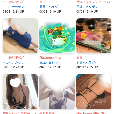
中山ﾐｾｽ·ﾌﾗﾜｰｽﾊﾟ
原田
芹沢ミセスフラワースパ
中山～ナカヤマ～
原田～ハラダ～
芹沢～セリザワ～
08/03 13:11 UP
08/03 13:10 UP
08/03 13:10 UP
中山ﾐｾｽ·ﾌﾗﾜｰｽﾊﾟ
Flowerspa吉城
原田
中山～ナカヤマ～
吉城～ヨシキ～
原田～ハラダ～
08/03 12:20 UP
08/03 12:17 UP
08/03 12:15 UP
芹沢ミセスフラワースパ
長谷川詩織
Mrs.Flower SPA_三井 玲奈