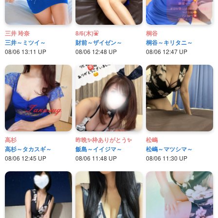
三井 玲奈
8/6(木)⛲️
桐谷
三井～ミツイ～
財前～ザイゼン～
桐谷～キリタニ～
08/06 13:11 UP
08/06 12:48 UP
08/06 12:47 UP
高杉
昨晩✨枠ありがとう✨
松嶋
高杉～タカスギ～
飯島～イイジマ～
松嶋～マツシマ～
08/06 12:45 UP
08/06 11:48 UP
08/06 11:30 UP