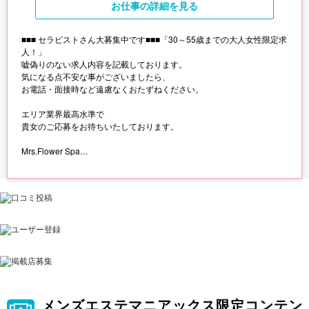
お仕事
の詳細を見る
■■■ セラピストさん大募集中です■■■「30～55歳までの大人女性限定求
人！」
嘘偽りのない求人内容を記載しております。
気になる点不安な事がございましたら、
お電話・面接時など遠慮なくおたずねください。
エリア業界最高水準で
貴女のご応募をお待ちいたしております。
Mrs.Flower Spa
~~~~~~
募集職種
セラピスト
勤務地
▼伏見ルーム
「伏見駅」より徒歩5分
▼金山ルーム
「金山駅」より徒歩5分
▼名駅ルーム
メンズエステマニアックス限定コンテン