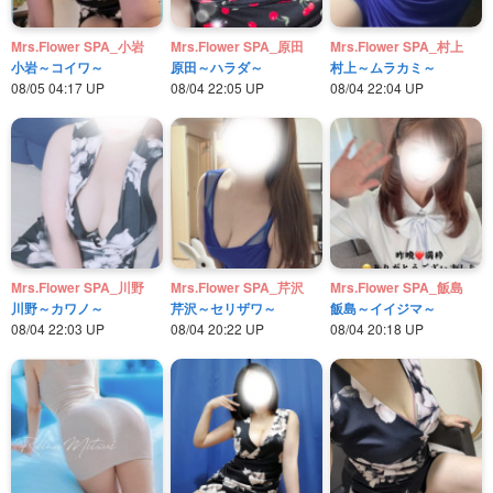
Mrs.Flower SPA_小岩
Mrs.Flower SPA_原田
Mrs.Flower SPA_村上
小岩～コイワ～
原田～ハラダ～
村上～ムラカミ～
08/05 04:17 UP
08/04 22:05 UP
08/04 22:04 UP
Mrs.Flower SPA_川野
Mrs.Flower SPA_芹沢
Mrs.Flower SPA_飯島
川野～カワノ～
芹沢～セリザワ～
飯島～イイジマ～
08/04 22:03 UP
08/04 20:22 UP
08/04 20:18 UP