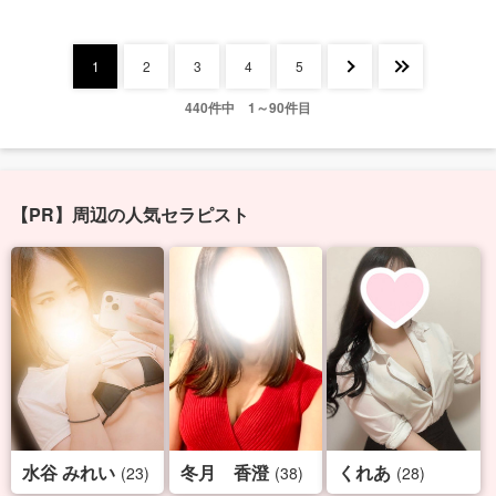
1
2
3
4
5
440件中 1～90件目
【PR】周辺の人気セラピスト
水谷 みれい
冬月 香澄
くれあ
(23)
(38)
(28)