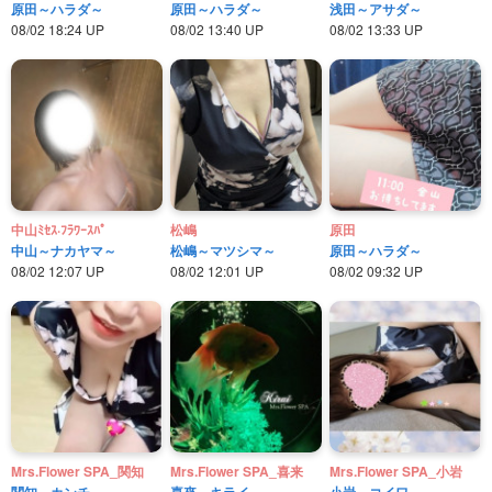
原田～ハラダ～
原田～ハラダ～
浅田～アサダ～
08/02 18:24 UP
08/02 13:40 UP
08/02 13:33 UP
中山ﾐｾｽ·ﾌﾗﾜｰｽﾊﾟ
松嶋
原田
中山～ナカヤマ～
松嶋～マツシマ～
原田～ハラダ～
08/02 12:07 UP
08/02 12:01 UP
08/02 09:32 UP
Mrs.Flower SPA_関知
Mrs.Flower SPA_喜来
Mrs.Flower SPA_小岩
関知～カンチ～
喜來～キライ～
小岩～コイワ～