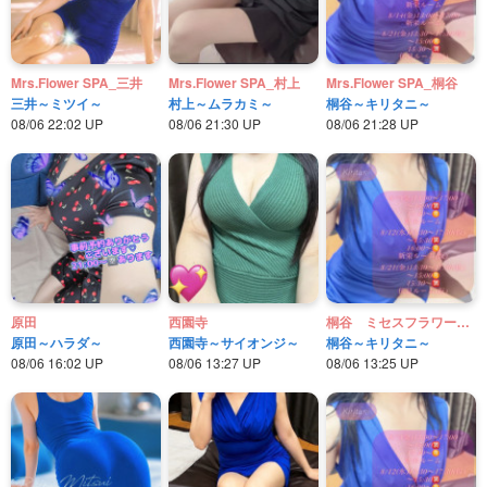
Mrs.Flower SPA_三井
Mrs.Flower SPA_村上
Mrs.Flower SPA_桐谷
三井～ミツイ～
村上～ムラカミ～
桐谷～キリタニ～
08/06 22:02 UP
08/06 21:30 UP
08/06 21:28 UP
原田
西園寺
桐谷 ミセスフラワースパ
原田～ハラダ～
西園寺～サイオンジ～
桐谷～キリタニ～
08/06 16:02 UP
08/06 13:27 UP
08/06 13:25 UP