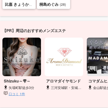
桐島めぐみ
(34)
(28)
比嘉 きょうか
【PR】周辺のおすすめメンズエステ
Shizuku～雫～
アロマダイヤモンド
コマダムヒ
矢場町駅徒歩3分
三河安城駅・安城駅・新安城駅
金山駅徒
口コミ 1件