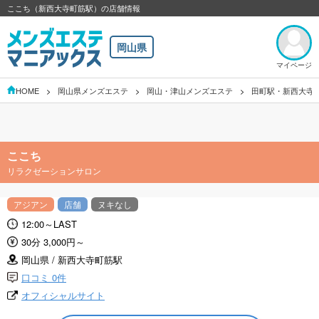
ここち（新西大寺町筋駅）の店舗情報
岡山県
マイページ
HOME
岡山県メンズエステ
岡山・津山メンズエステ
田町駅・新西大寺
ここち
リラクゼーションサロン
アジアン
店舗
ヌキなし
12:00～LAST
30分 3,000円～
岡山県 / 新西大寺町筋駅
口コミ 0件
オフィシャルサイト