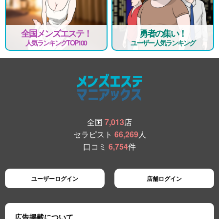
全国メンズエステ！
勇者の集い！
人気ランキングTOP100
ユーザー人気ランキング
全国
7,013
店
セラピスト
66,269
人
口コミ
6,754
件
ユーザーログイン
店舗ログイン
広告掲載について