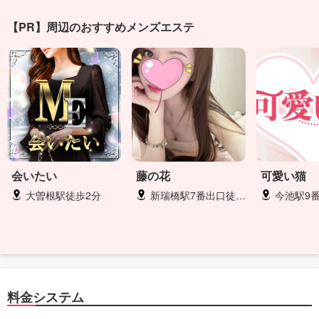
【PR】周辺のおすすめメンズエステ
会いたい
藤の花
可愛い猫
大曽根駅徒歩2分
新瑞橋駅7番出口徒歩1分
今池駅9番
料金システム