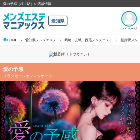
愛の予感（桜井駅）の店舗情報
愛知県
マイページ
HOME
愛知県メンズエステ
岡崎・安城・西尾メンズエステ
桜井駅メン
愛の予感
リラクゼーションマッサージ