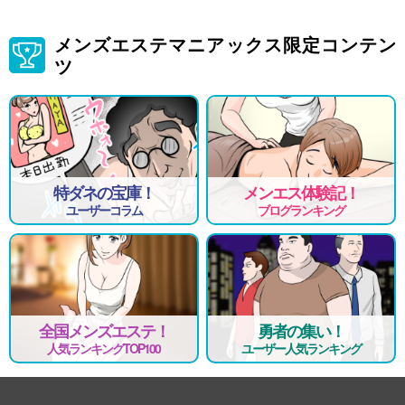
メンズエステマニアックス限定コンテン
ツ
特ダネの宝庫！
メンエス体験記！
ユーザーコラム
ブログランキング
全国メンズエステ！
勇者の集い！
人気ランキングTOP100
ユーザー人気ランキング