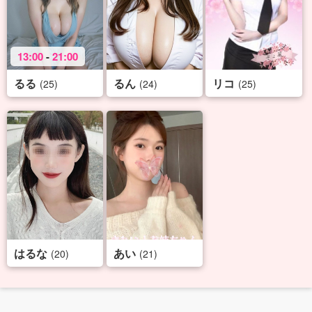
13:00
-
21:00
るる
るん
リコ
(25)
(24)
(25)
はるな
あい
(20)
(21)