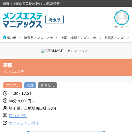
薔薇（上尾駅西口徒歩3分）の店舗情報
埼玉県
マイページ
HOME
埼玉県メンズエステ
上尾・桶川メンズエステ
上尾駅メンズエス
薔薇
メンズエステ
アジアン
店舗
ヌキなし
11:30～LAST
60分 9,000円～
埼玉県 / 上尾駅西口徒歩3分
口コミ 0件
オフィシャルサイト