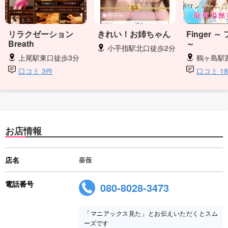
リラクゼーション
きれい！お姉ちゃん
Finger 
Breath
～
小手指駅北口徒歩2分
上尾駅東口徒歩3分
鶴ヶ島駅
口コミ 3件
口コミ 1
お店情報
店名
薔薇
電話番号
080-8028-3473
「マニアックス見た」とお伝えいただくとスム
ーズです