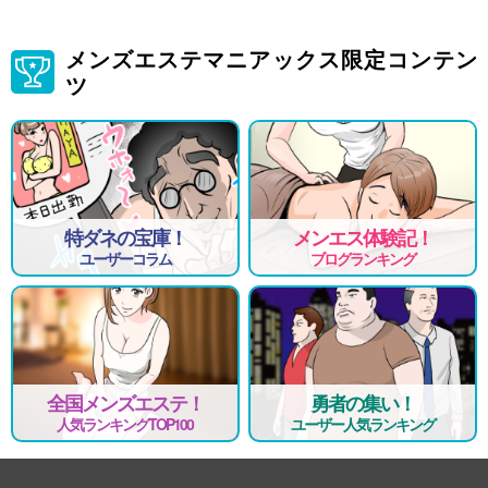
メンズエステマニアックス限定コンテン
ツ
特ダネの宝庫！
メンエス体験記！
ユーザーコラム
ブログランキング
全国メンズエステ！
勇者の集い！
人気ランキングTOP100
ユーザー人気ランキング