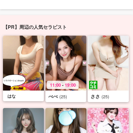
【PR】周辺の人気セラピスト
11:00
-
19:00
はな
ぺぺ
ささ
(25)
(25)