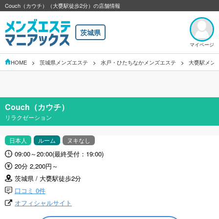
Couch（カウチ）（大甕駅徒歩2分）の店舗情報
茨城県
マイページ
HOME
茨城県メンズエステ
水戸・ひたちなかメンズエステ
大甕駅メン
Couch（カウチ）
リラクゼーション
日本人
ルーム
ヌキなし
09:00～20:00(最終受付：19:00)
20分 2,200円～
茨城県 / 大甕駅徒歩2分
口コミ 0件
オフィシャルサイト