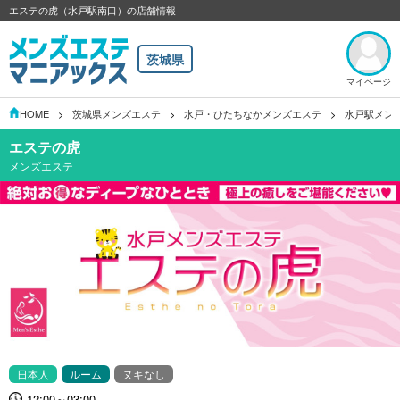
エステの虎（水戸駅南口）の店舗情報
茨城県
マイページ
HOME
茨城県メンズエステ
水戸・ひたちなかメンズエステ
水戸駅メン
エステの虎
メンズエステ
日本人
ルーム
ヌキなし
12:00～03:00