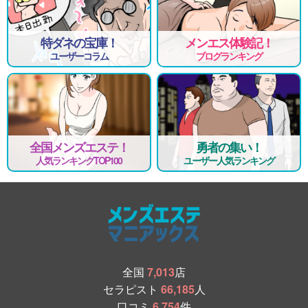
特ダネの宝庫！
メンエス体験記！
ユーザーコラム
ブログランキング
全国メンズエステ！
勇者の集い！
人気ランキングTOP100
ユーザー人気ランキング
全国
7,013
店
セラピスト
66,185
人
口コミ
6,754
件