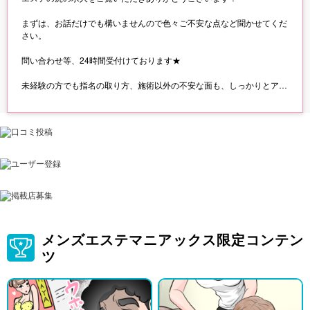
まずは、お話だけでも構いませんので色々ご不安な点など聞かせてくだ
さい。
問い合わせ等、24時間受付けております★
未経験の方でも指名の取り方、施術以外の不安な面も、しっかりとアド
バイス
させていただいております！
入店祝い金！！高卒歓迎、ネイル自由、髪型自由、全額日払い、お給料
好待遇
不明な点などございましたら何なりとご質問下さい。
エステの虎 水戸店
TEL：080-2778-1107
LINE ID：https://line.me/ti/p/QYMUy1M_KV
求人ページ：https://esjob.jp/shop/41502/
メンズエステマニアックス限定コンテン
ツ