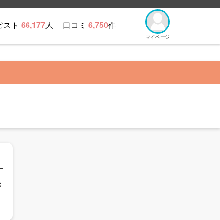
ピスト
66,177
人
口コミ
6,750
件
マイページ
き