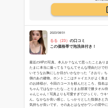
2023/08/01
るる（23）
の口コミ
この価格帯で泡洗体付き！
最近のHPの写真。本人か？なんて思ったことあり
たまに本当に撮ってる？なんてそんな理由だけで行
いそうなお胸にしか目がいかなかった『さおり』ち
側のあの建物。ホントここはチャイエスがよく集
のお姉様が。今回のコースを頼んだところ、指名
ちゃんではなかったな…とりまお部屋で腰タオル
ゃんじゃん！写真よりも可愛すぎてびっくり。ウキウ
ん。なかなか良い感じ。しっかりとした指捌きと
気持ちが良いです。そのあとはなぜかワシの背中