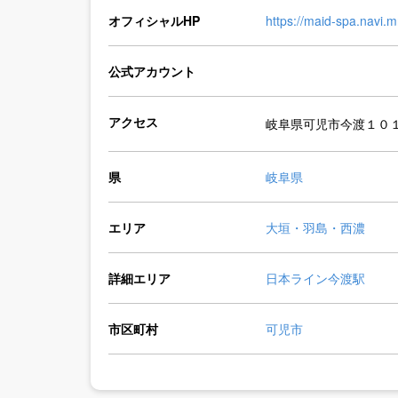
オフィシャルHP
https://maid-spa.navi.m
公式アカウント
アクセス
岐阜県可児市今渡１０１
県
岐阜県
エリア
大垣・羽島・西濃
詳細エリア
日本ライン今渡駅
市区町村
可児市