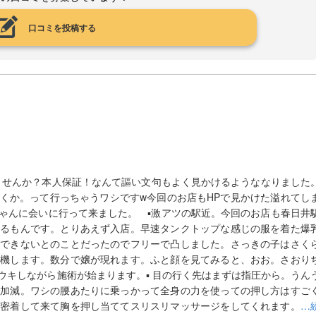
口コミを投稿する
ませんか？本人保証！なんて謳い文句もよく見かけるようななりました
くか。って行っちゃうワシですw今回のお店もHPで見かけた溢れてし
ゃんに会いに行って来ました。 ▪️激アツの駅近。今回のお店も春日井
まるもんです。とりあえず入店。早速タンクトップな感じの服を着た爆
はできないとのことだったのでフリーで凸しました。さっきの子はさく
待機します。数分で嬢が現れます。ふと顔を見てみると、おお。さおり
キしながら施術が始まります。▪️ 目の行く先はまずは指圧から。うん
力加減。ワシの腰あたりに乗っかって全身の力を使っての押し方はすご
に密着して来て胸を押し当ててスリスリマッサージをしてくれます。
…