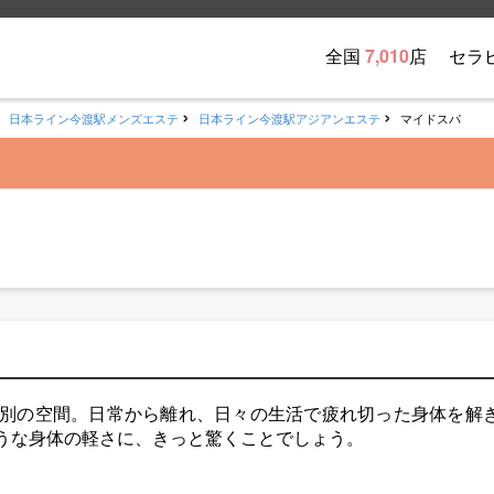
全国
7,010
店
セラ
日本ライン今渡駅メンズエステ
日本ライン今渡駅アジアンエステ
マイドスパ
別の空間。日常から離れ、日々の生活で疲れ切った身体を解
うな身体の軽さに、きっと驚くことでしょう。