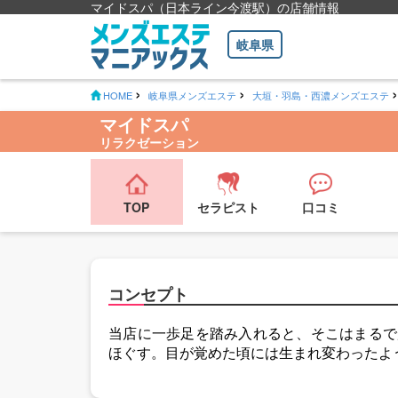
マイドスパ（日本ライン今渡駅）の店舗情報
岐阜県
HOME
岐阜県メンズエステ
大垣・羽島・西濃メンズエステ
マイドスパ
リラクゼーション
TOP
セラピスト
口コミ
コンセプト
当店に一歩足を踏み入れると、そこはまるで
ほぐす。目が覚めた頃には生まれ変わったよ