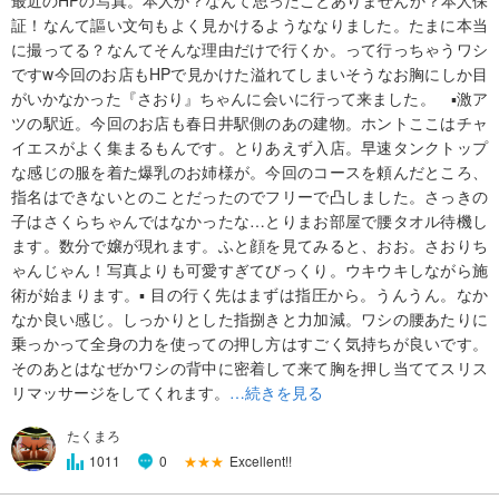
最近のHPの写真。本人か？なんて思ったことありませんか？本人保
証！なんて謳い文句もよく見かけるようななりました。たまに本当
に撮ってる？なんてそんな理由だけで行くか。って行っちゃうワシ
ですw今回のお店もHPで見かけた溢れてしまいそうなお胸にしか目
がいかなかった『さおり』ちゃんに会いに行って来ました。 ▪️激ア
ツの駅近。今回のお店も春日井駅側のあの建物。ホントここはチャ
イエスがよく集まるもんです。とりあえず入店。早速タンクトップ
な感じの服を着た爆乳のお姉様が。今回のコースを頼んだところ、
指名はできないとのことだったのでフリーで凸しました。さっきの
子はさくらちゃんではなかったな…とりまお部屋で腰タオル待機し
ます。数分で嬢が現れます。ふと顔を見てみると、おお。さおりち
ゃんじゃん！写真よりも可愛すぎてびっくり。ウキウキしながら施
術が始まります。▪️ 目の行く先はまずは指圧から。うんうん。なか
なか良い感じ。しっかりとした指捌きと力加減。ワシの腰あたりに
乗っかって全身の力を使っての押し方はすごく気持ちが良いです。
そのあとはなぜかワシの背中に密着して来て胸を押し当ててスリス
リマッサージをしてくれます。
…続きを見る
たくまろ
★★★
Excellent!!
1011
0