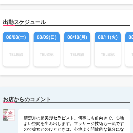
出勤スケジュール
08/08(土)
08/09(日)
08/10(月)
08/11(火)
0
TEL確認
TEL確認
TEL確認
TEL確認
お店からのコメント
清楚系の超美形セラピスト。何事にも前向きで、心地
よい空間を生み出します。マッサージ技術も一流です
ので彼女とのひとときは、心地よく開放的な気分にな