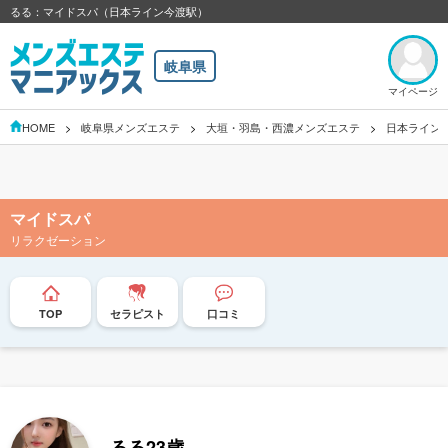
るる：マイドスパ（日本ライン今渡駅）
岐阜県
マイページ
HOME
岐阜県メンズエステ
大垣・羽島・西濃メンズエステ
日本ライン
マイドスパ
リラクゼーション
TOP
セラピスト
口コミ
るる
23歳