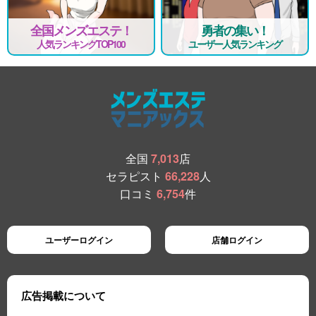
全国メンズエステ！
勇者の集い！
人気ランキングTOP100
ユーザー人気ランキング
全国
7,013
店
セラピスト
66,228
人
口コミ
6,754
件
ユーザーログイン
店舗ログイン
広告掲載について