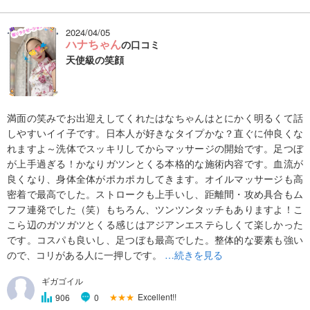
2024/04/05
ハナちゃん
の口コミ
天使級の笑顔
満面の笑みでお出迎えしてくれたはなちゃんはとにかく明るくて話
しやすいイイ子です。日本人が好きなタイプかな？直ぐに仲良くな
れますよ～洗体でスッキリしてからマッサージの開始です。足つぼ
が上手過ぎる！かなりガツンとくる本格的な施術内容です。血流が
良くなり、身体全体がポカポカしてきます。オイルマッサージも高
密着で最高でした。ストロークも上手いし、距離間・攻め具合もム
フフ連発でした（笑）もちろん、ツンツンタッチもありますよ！こ
こら辺のガツガツとくる感じはアジアンエステらしくて楽しかった
です。コスパも良いし、足つぼも最高でした。整体的な要素も強い
ので、コリがある人に一押しです。
…続きを見る
ギガゴイル
★★★
Excellent!!
906
0