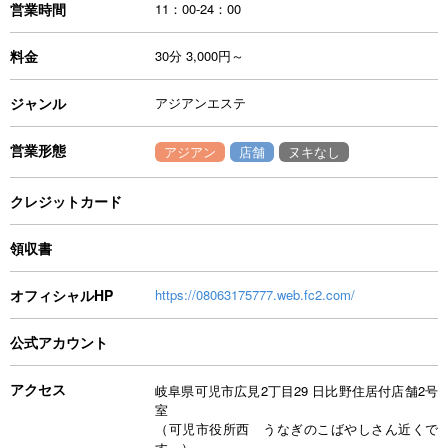
営業時間
11：00-24：00
料金
30分 3,000円～
ジャンル
アジアンエステ
営業形態
アジアン
店舗
ヌキなし
クレジットカード
領収書
オフィシャルHP
https://08063175777.web.fc2.com/
公式アカウント
アクセス
岐阜県可児市広見2丁目29 日比野住居付店舗2号
室
（可児市役所西 うなぎのこばやしさん近くで
す。）