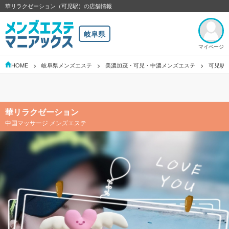
華リラクゼーション（可児駅）の店舗情報
岐阜県
マイページ
HOME
岐阜県メンズエステ
美濃加茂・可児・中濃メンズエステ
可児駅
華リラクゼーション
中国マッサージ メンズエステ