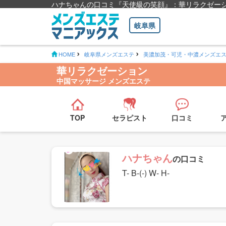
ハナちゃんの口コミ『天使級の笑顔』：華リラクゼー
岐阜県
HOME
岐阜県メンズエステ
美濃加茂・可児・中濃メンズエ
華リラクゼーション
中国マッサージ メンズエステ
TOP
セラピスト
口コミ
ハナちゃん
の口コミ
T- B-(-) W- H-