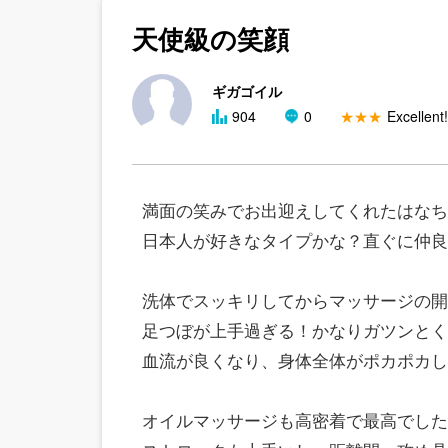
天使級の笑顔
ギガゴイル
904
0
★★★
Excellent!
満面の笑みでお出迎えしてくれた
はなち
日本人が好きなタイプかな？直ぐに仲良
洗体でスッキリしてからマッサージの開
足つぼが上手過ぎる！かなりガツンとく
血流が良くなり、身体全体がポカポカし
オイルマッサージも高密着で最高でした