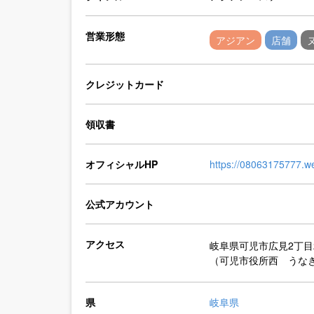
営業形態
アジアン
店舗
クレジットカード
領収書
オフィシャルHP
https://08063175777.w
公式アカウント
アクセス
岐阜県可児市広見2丁目
（可児市役所西 うな
県
岐阜県