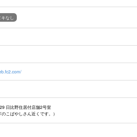
ヌキなし
eb.fc2.com/
29 日比野住居付店舗2号室
ぎのこばやしさん近くです。）