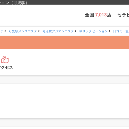
ション（可児駅）
全国
7,013
店
セラ
ステ
可児駅メンズエステ
可児駅アジアンエステ
華リラクゼーション
口コミ一覧
アクセス