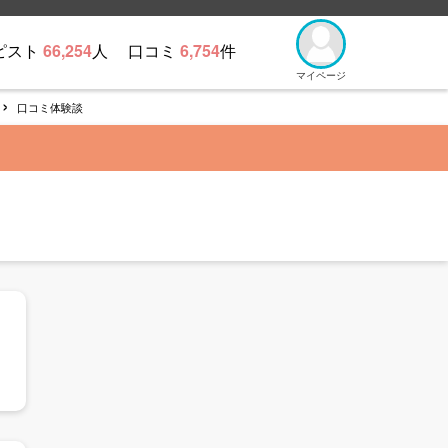
ピスト
66,254
人
口コミ
6,754
件
マイページ
口コミ体験談