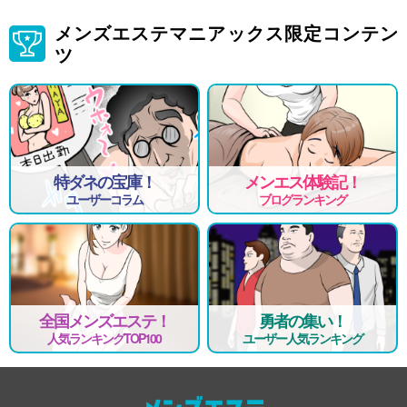
メンズエステマニアックス限定コンテン
ツ
特ダネの宝庫！
メンエス体験記！
ユーザーコラム
ブログランキング
全国メンズエステ！
勇者の集い！
人気ランキングTOP100
ユーザー人気ランキング