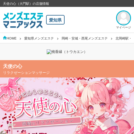
天使の心（大門駅）の店舗情報
愛知県
マイページ
HOME
愛知県メンズエステ
岡崎・安城・西尾メンズエステ
北岡崎駅・
天使の心
リラクゼーションマッサージ