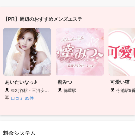
【PR】周辺のおすすめメンズエステ
あいたいなっ♪
蜜みつ
可愛い猫
東刈谷駅・三河安城駅徒歩
徳重駅
今池駅9番
口コミ 83件
料金システム