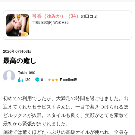
弓香（ゆみか）（34）
の口コミ
T165 B92(F) W58 H85
2026年07月03日
最高の癒し
Tokio1090
★★★
Excellent!!
130
0
初めての利用でしたが、大満足の時間を過ごせました。出
迎えてくれたセラピストさんは、一目で惹きつけられるほ
どルックスが抜群。スタイルも良く、笑顔がとても素敵で
最初から緊張がほぐれました。
施術では驚くほどたっぷりの高級オイルが使われ、全身を