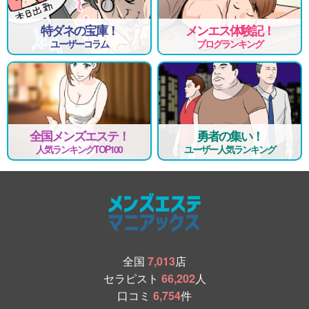
特ダネの宝庫！
メンエス体験記！
ユーザーコラム
ブログランキング
全国メンズエステ！
勇者の集い！
人気ランキングTOP100
ユーザー人気ランキング
全国
7,013
店
セラピスト
66,202
人
口コミ
6,754
件