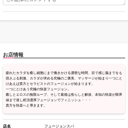
お店情報
疲れたカラダを癒し細胞にまで働きかける濃密な時間、目で感じ脳までをも
揺さぶる刺激、カラダが求める究極のご褒美、マッサージが始まり一つにと
けあえば貴方とセラピストのフュージョンが始まります。
一つにとけあう究極の快楽フュージョン。
癒しとエロスの無限ループ、そして最後は焦らしと解放、未知の快楽が限界
値まで達し絶頂濃厚フュージョンでフィニッシュ・・・
貴方を快楽へと導きます。
店名
フュージョンスパ