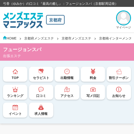
弓香（ゆみか）の口コミ『最高の癒し』：フュージョンスパ（京都駅周辺発）
京都府
マイページ
HOME
京都府メンズエステ
京都市メンズエステ
京都南インターメンズ
フュージョンスパ
出張エステ
TOP
セラピスト
出勤情報
料金
割引クーポン
ランキング
口コミ
アクセス
写メ日記
お知らせ
イベント
求人情報