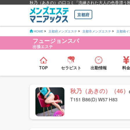
秋乃（あきの）の口コミ『洗練された大人の色香漂う秋
京都府
HOME
京都府メンズエステ
京都市メンズエステ
京都南イ
フュージョンスパ
出張エステ
TOP
セラピスト
出勤情報
料
秋乃（あきの）（46）
T151 B86(D) W57 H83