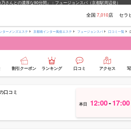
乃さんとの濃厚な90分間』：フュージョンスパ（京都駅周辺発）
全国
7,010
店
セラ
ンターメンズエステ
京都南インター風俗エステ
フュージョンスパ
口コミ一覧
金
割引クーポン
ランキング
口コミ
アクセス
写
の口コミ
12:00
-
17:00
本日