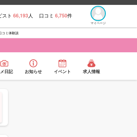
ピスト
66,193
人
口コミ
6,750
件
マイページ
口コミ体験談
メ日記
お知らせ
イベント
求人情報