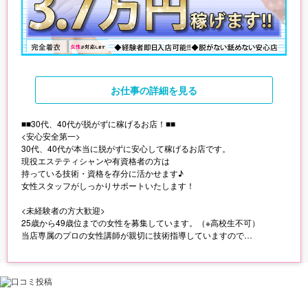
お仕事
の詳細を見る
■■30代、40代が脱がずに稼げるお店！■■
<安心安全第一>
30代、40代が本当に脱がずに安心して稼げるお店です。
現役エステティシャンや有資格者の方は
持っている技術・資格を存分に活かせます♪
女性スタッフがしっかりサポートいたします！
<未経験者の方大歓迎>
25歳から49歳位までの女性を募集しています。（※高校生不可）
当店専属のプロの女性講師が親切に技術指導していますので
初心者の方もご安心ください♪
<週1日からOK>
出勤は週1日からOK！
17:00～翌5:00の間でご希望の時間をお伝えください。