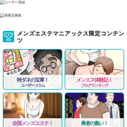
各種保険完備、交通費支給
即日勤務可能な方は優遇させていただきます。
LINEでもご応募受付中！
メンズエステマニアックス限定コンテン
ツ
特ダネの宝庫！
メンエス体験記！
ユーザーコラム
ブログランキング
全国メンズエステ！
勇者の集い！