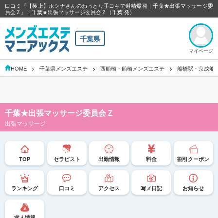
口コミ『【極上】ホシナさんのねっとり手コキで射精爆発｜千葉★出張マッサージ委
員会Ｚ』：千葉★出張マッサージ委員会Ｚ（千葉 発）
千葉県
マイページ
HOME
千葉県メンズエステ
西船橋・船橋メンズエステ
船橋駅・京成船
千葉★出張マッサージ委員会Ｚ
出張マッサージ
TOP
セラピスト
出勤情報
料金
割引クーポン
ランキング
口コミ
アクセス
写メ日記
お知らせ
求人情報