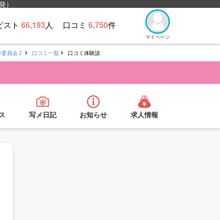
発）
ピスト
66,193
人
口コミ
6,750
件
マイページ
ジ委員会Ｚ
口コミ一覧
口コミ体験談
ス
写メ日記
お知らせ
求人情報