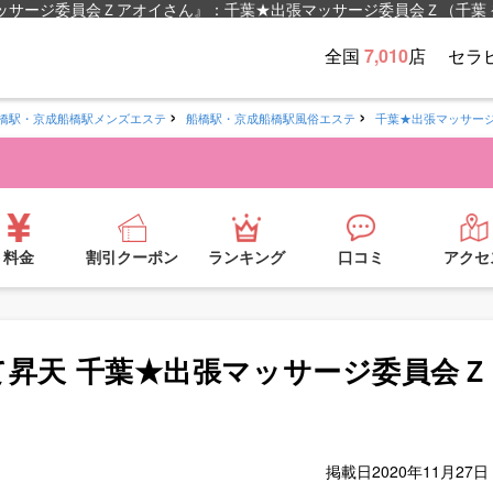
ッサージ委員会Ｚアオイさん』：千葉★出張マッサージ委員会Ｚ（千葉 
全国
7,010
店
セラ
橋駅・京成船橋駅メンズエステ
船橋駅・京成船橋駅風俗エステ
千葉★出張マッサー
料金
割引クーポン
ランキング
口コミ
アクセ
昇天 千葉★出張マッサージ委員会Ｚ
掲載日
2020年11月27日