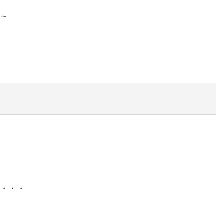
～
・・・