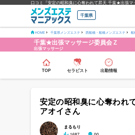
口コミ『安定の昭和臭に心奪われて昇天 千葉★出張マ
千葉県
HOME
千葉県メンズエステ
西船橋・船橋メンズエステ
船
千葉★出張マッサージ委員会Ｚ
出張マッサージ
TOP
セラピスト
出勤情報
安定の昭和臭に心奪われて
アオイさん
まるもり
1687
0
0