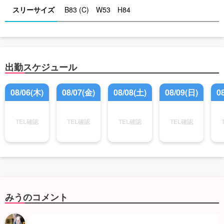
スリーサイズ
B83 (C) W53 H84
出勤スケジュール
08/06(木)
08/07(金)
08/08(土)
08/09(日)
0
TEL確認
TEL確認
TEL確認
TEL確認
みうのコメント