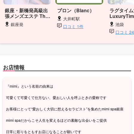
銀座・新橋発高級出
ブロン（Blanc）
ラグタイム
張メンズエステ The
LuxuryTi
大井町駅
Aroma
銀座発
池袋
口コミ 1件
口コミ 2
お店情報
『mimi』という名前の由来は
可愛くて可愛くて仕方ない、愛おしい人を呼ぶときの愛称です
お客様にとって“愛おしく大切に想えるセラピスト”を集めたmimi spa銀座
mimi spaだからこそ人生を変えるほどの素敵な出会いをご提供
日常に彩りをともすお店になることが願いです