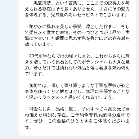
・「黒髪清楚」という言葉に、ここまでの説得力を与
えられる存在はそう多くありません。まさにその魅力
を体現する、完成度の高いセラピストでございます。
・艶やかに揺れる美しい黒髪、凛とした佇まい、そし
て柔らかく微笑む表情。その一つひとつが上品で、実
際にお会いした瞬間に思わず息を呑むほどの存在感を
放っています。
・20代前半ならではの瑞々しさと、これからさらに輝
きを増していく原石としてのポテンシャルも大きな魅
力。若さだけでは語れない気品と落ち着きを兼ね備え
ています。
・施術では、優しく寄り添うような丁寧な手技が心と
身体をゆっくりと解きほぐし、無理に主張することな
く深いリラックスへと導いてくれるでしょう。
・可愛らしさ、品格、癒し、そのすべてを高次元で兼
ね備えた特別な存在。ご予約争奪戦も納得の逸材で
す。ぜひ、この至福のひとときをご体感くださいま
せ。