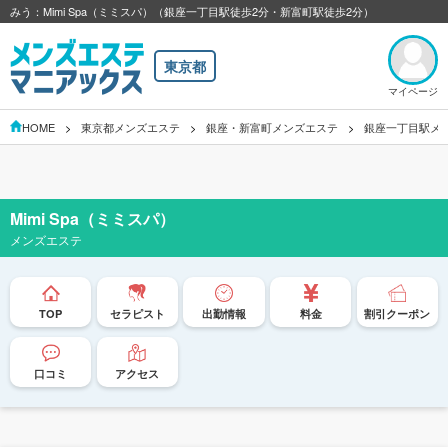
みう：Mimi Spa（ミミスパ）（銀座一丁目駅徒歩2分・新富町駅徒歩2分）
東京都
マイページ
HOME
東京都メンズエステ
銀座・新富町メンズエステ
銀座一丁目駅メ
Mimi Spa（ミミスパ）
メンズエステ
TOP
セラピスト
出勤情報
料金
割引クーポン
口コミ
アクセス