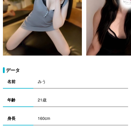
データ
名前
みう
年齢
21歳
身長
160cm