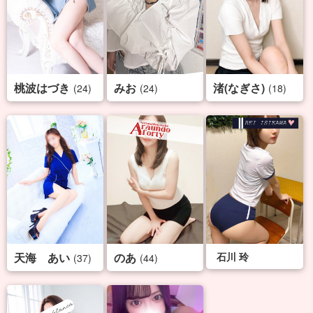
桃波はづき
みお
渚(なぎさ)
(24)
(24)
(18)
天海 あい
のあ
石川 玲
(37)
(44)