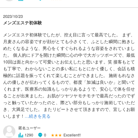
2023/10/23
メンズエステ初体験
メンズエステ初体験でしたが、控え目に言って最高でした。 まず、
月麦さんの容姿ですが顔がとても小さくて、ふとした瞬間に抱きし
めたくなるような、男心をくすぐられるような容姿をされていまし
た。 個人的にドアを開けた瞬間に心の中で大ガッツポーズで、最低
10回は面と向かって可愛いとお伝えしたと思います。笑 接客もとて
も丁寧で、わからないことの多い私にもとにかく優しく、会話も積
極的に話題を振ってくれて楽しむことができました。 施術もれなさ
んの優しさが伝わってくるもので、都度「加減は良いか」と聞いて
くれます。医療系の知識もしっかりあるようで、安心して体を任せ
ることが出来ました。お肌がツヤツヤモチモチで最高だったのでず
っと触っていたかったのと、際どい部分もしっかり施術していただ
き、大満足でした。 またリピートさせて頂きますので、宜しくお願
いします！
…続きを見る
匿名ユーザー
★★★
Excellent!!
1290
0