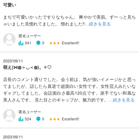
可愛い
まぢで可愛いかったですりなちゃん。 爽やかで美肌。ずーっと見ち
ゃいました見惚れてました。 惚れました‼️
…続きを見る
匿名ユーザー
★★★
Excellent!!
341
0
2023/09/11
萌え(⋈◍＞◡＜◍)。✧♡
店長のコメント通りでした。会う前は、気が強いイメージかと思っ
てましたが、話したら真逆で超面白い女性です。女性芸人みたいな
ギャグしてました。会話面白さ最高120点です。派手でない和風な
美人さんです。 見た目とのギャップが、魅力的です。
…続きを見る
匿名ユーザー
★★★
Excellent!!
524
0
2023/09/11