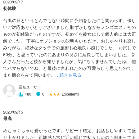
2023/09/17
初体験
台風の日というとんでもない時間に予約をしたにも関わらず、優し
いご対応ありがとうございました 恥ずかしながらメンズエステその
ものが初体験だったのですが、初めてを彼女にして個人的には大正
解でした。 丁寧にオプションの説明もいただき、おしゃべりも楽し
みながら、絶妙なタッチでの施術も心地良い感じでした。 お試しで
60分、と思っていたのにあまりの良さに延長してしまいました。 新
人さんだったと後から知りましたが、気になりませんでしたね。 他
でハマらないでね、と最後に言われたのが可愛らしく思えたので、
また機会をみて伺います。
…続きを見る
匿名ユーザー
★★★
Excellent!!
480
0
2023/09/15
最高
めちゃくちゃ可愛かったです。リピート確定。お話もしやすくて盛
り上がりました。距離感も常に近い感じで初々しいのも相まってト