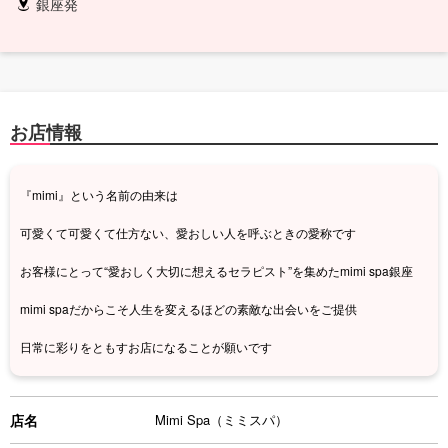
銀座発
お店情報
『mimi』という名前の由来は
可愛くて可愛くて仕方ない、愛おしい人を呼ぶときの愛称です
お客様にとって“愛おしく大切に想えるセラピスト”を集めたmimi spa銀座
mimi spaだからこそ人生を変えるほどの素敵な出会いをご提供
日常に彩りをともすお店になることが願いです
店名
Mimi Spa（ミミスパ）