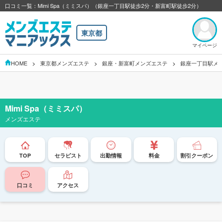
口コミ一覧：Mimi Spa（ミミスパ）（銀座一丁目駅徒歩2分・新富町駅徒歩2分）
東京都
マイページ
HOME
東京都メンズエステ
銀座・新富町メンズエステ
銀座一丁目駅メ
Mimi Spa（ミミスパ）
メンズエステ
TOP
セラピスト
出勤情報
料金
割引クーポン
口コミ
アクセス