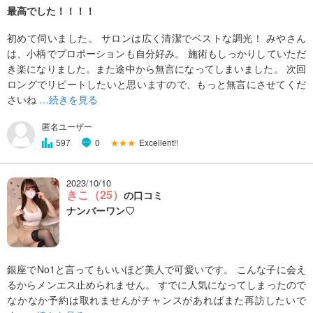
最高でした！！！！
初めて伺いました。 サロンは広く清潔でベストな調光！ みやさん
は、小柄でプロポーションも自分好み。 施術もしっかりしていただ
き楽になりました。また途中から無言になってしまいました。 次回
ロングでリピートしたいと思いますので、もっと無言にさせてくだ
さいね
…続きを見る
匿名ユーザー
★★★
Excellent!!
597
0
2023/10/10
きこ（25）
の口コミ
ナンバーワン♡
銀座でNo1と言ってもいいほど美人で可愛いです。 こんな子に会え
るからメンエス止められません。 すでに人気になってしまったので
なかなか予約は取れませんがチャンスがあればまた再訪したいで