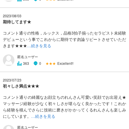
2023/08/03
期待してます★
コメント通りの性格，ルックス，品格3拍子揃ったセラピスト未経験
デビューという事でこれからに期待です勿論リピートさせていただ
きます★★★
…続きを見る
匿名ユーザー
★★★
Excellent!!
363
0
2023/07/23
初々しさ満点★★★
コメント通りの綺麗なお顔立ちのれんさん可愛い笑顔でお出迎え★
マッサージ経験が少なく初々しさが堪らなく良かったです！これか
ら経験を積んでさらに技術に磨きがかかってくるれんさんも楽しみ
にしています。
…続きを見る
匿名ユーザー