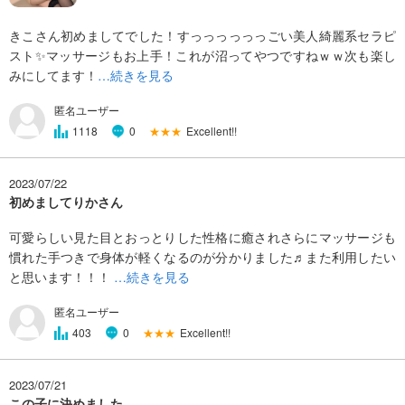
きこさん初めましてでした！すっっっっっっごい美人綺麗系セラピ
スト✨マッサージもお上手！これが沼ってやつですねｗｗ次も楽し
みにしてます！
…続きを見る
匿名ユーザー
★★★
Excellent!!
1118
0
2023/07/22
初めましてりかさん
可愛らしい見た目とおっとりした性格に癒されさらにマッサージも
慣れた手つきで身体が軽くなるのが分かりました♬また利用したい
と思います！！！
…続きを見る
匿名ユーザー
★★★
Excellent!!
403
0
2023/07/21
この子に決めました