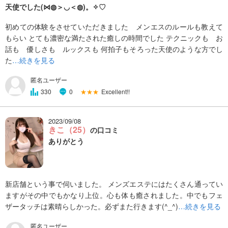
天使でした(⋈◍＞◡＜◍)。✧♡
初めての体験をさせていただきました メンエスのルールも教えて
もらい とても濃密な満たされた癒しの時間でした テクニックも お
話も 優しさも ルックスも 何拍子もそろった天使のような方でし
た
…続きを見る
匿名ユーザー
★★★
Excellent!!
330
0
2023/09/08
きこ（25）
の口コミ
ありがとう
新店舗という事で伺いました。 メンズエステにはたくさん通ってい
ますがその中でもかなり上位。心も体も癒されました。中でもフェ
ザータッチは素晴らしかった。必ずまた行きます(^_^)
…続きを見る
匿名ユーザー