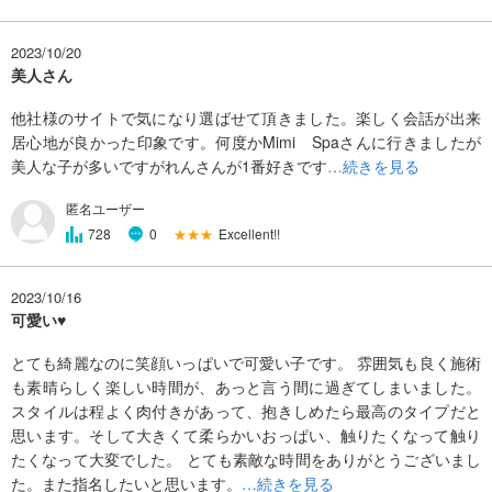
2023/10/20
美人さん
他社様のサイトで気になり選ばせて頂きました。楽しく会話が出来
居心地が良かった印象です。何度かMimi Spaさんに行きましたが
美人な子が多いですがれんさんが1番好きです
…続きを見る
匿名ユーザー
★★★
Excellent!!
728
0
2023/10/16
可愛い♥
とても綺麗なのに笑顔いっぱいで可愛い子です。 雰囲気も良く施術
も素晴らしく楽しい時間が、あっと言う間に過ぎてしまいました。
スタイルは程よく肉付きがあって、抱きしめたら最高のタイプだと
思います。そして大きくて柔らかいおっぱい、触りたくなって触り
たくなって大変でした。 とても素敵な時間をありがとうございまし
た。また指名したいと思います。
…続きを見る