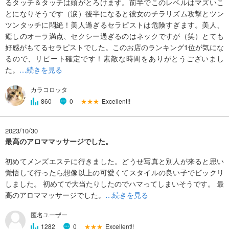
るタッチ＆タッチは頭がとろけます。前半でこのレベルはマズいこ
とになりそうです（涙）後半になると彼女のチラリズム攻撃とツン
ツンタッチに悶絶！美人過ぎるセラピストは危険すぎます。美人、
癒しのオーラ満点、セクシー過ぎるのはネックですが（笑）とても
好感がもてるセラピストでした。このお店のランキング1位が気にな
るので、リピート確定です！素敵な時間をありがとうございまし
た。
…続きを見る
カラコロッタ
★★★
Excellent!!
860
0
2023/10/30
最高のアロママッサージでした。
初めてメンズエステに行きました。どうせ写真と別人が来ると思い
覚悟して行ったら想像以上の可愛くてスタイルの良い子でビックリ
しました。 初めてで大当たりしたのでハマってしまいそうです。 最
高のアロママッサージでした。
…続きを見る
匿名ユーザー
★★★
Excellent!!
1282
0