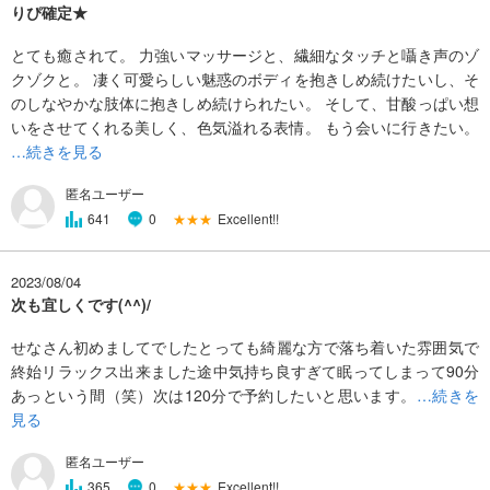
りぴ確定★
とても癒されて。 力強いマッサージと、繊細なタッチと囁き声のゾ
クゾクと。 凄く可愛らしい魅惑のボディを抱きしめ続けたいし、そ
のしなやかな肢体に抱きしめ続けられたい。 そして、甘酸っぱい想
いをさせてくれる美しく、色気溢れる表情。 もう会いに行きたい。
…続きを見る
匿名ユーザー
★★★
Excellent!!
641
0
2023/08/04
次も宜しくです(^^)/
せなさん初めましてでしたとっても綺麗な方で落ち着いた雰囲気で
終始リラックス出来ました途中気持ち良すぎて眠ってしまって90分
あっという間（笑）次は120分で予約したいと思います。
…続きを
見る
匿名ユーザー
★★★
Excellent!!
365
0