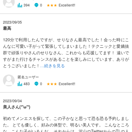
★★★
Excellent!!
394
0
2023/09/05
最高
120分で利用したんですが、せりなさん最高でした！会った時にこ
んなに可愛い子がって緊張してしまいました！テクニックと愛嬌抜
群で頑張りやさんのせりなさん、これからも応援してます！ 遠いで
すがまた行けるチャンスがあることを楽しみにしています、ありが
とうございました！
…続きを見る
匿名ユーザー
★★★
Excellent!!
483
0
2023/09/04
美人さん(*'ω'*)
初めてメンエスを探して、この子かなと思って恐る恐る予約しまし
た。 とても優しく、好みの体型で、明るい美人です。 こんなところ
な、こんな子がいるんだ。 それからは、沢山のTwitterからのTLの人