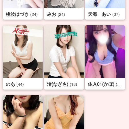
桃波はづき
みお
天海 あい
(24)
(24)
(37)
のあ
渚(なぎさ)
体入01(かほ)
(44)
(18)
(19)