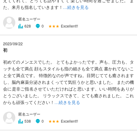
えてくれて、とっても話やすくて 楽しい時間を過ごせました。 ま
た、来月も指名していきます！
…続きを見る
匿名ユーザー
★★★
Excellent!!
628
0
2023/09/22
初
初めてのメンエスでした。 とてもよかったです。声も、圧力も、タ
ッチも全て満点 顔もスタイルも指の細さも全て満点 書かれてないこ
と全て満点です。 特徴的なのが声ですね。目閉じてても癒されます
し、脳内麻薬分泌されまくってて気狂うかと思いました。 またの機
会に是非ご指名させていただければと思います。いい時間をありが
とうございました。 リラックスできて、とても癒されました。 これ
からも頑張ってください！
…続きを見る
匿名ユーザー
★★★
Excellent!!
538
0