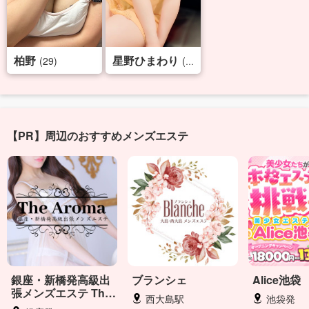
柏野
星野ひまわり
(29)
(35)
【PR】周辺のおすすめメンズエステ
銀座・新橋発高級出
ブランシェ
Alice池袋
張メンズエステ The
西大島駅
池袋発
Aroma