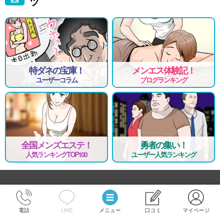
ツ
特ダネの宝庫！
メンエス体験記！
ユーザーコラム
ブログランキング
全国メンズエステ！
勇者の集い！
人気ランキングTOP100
ユーザー人気ランキング
電話
LINE
メニュー
口コミ
マイページ