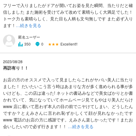
フリーで入りましたがドアが開いてお姿を見た瞬間、当たりだと確
信しました また施術を受けてみて改めて素晴らしく大満足でした！
トーク力も素晴らしく、見た目も人柄も文句無しです また必ず入り
ます！
…続きを見る
匿名ユーザー
★★★
Excellent!!
350
0
2023/08/28
再訪有り！！
お店の方のオススメで入って見ましたらこれがヤバい美人に当たり
ました！ だいたいこう言う時はあまりな方が多く進められる事が多
いけども、この店は違った! ネットの書込みなどで美女ばかりとか書
かれていて、気になっていてホームページ見てもやはり美人だらけ
www 店に着いて思わず本人の目の前でニヤけてしまい、どうしたん
ですか？とえみさんに言われ恥ずかしくて顔が見れなかったです
www 電話のお店の方に感謝です。えみさん楽しかったです！またお
会いしたいので必ず行きます！！
…続きを見る