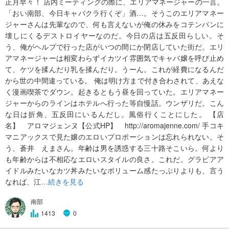
正月早々！ 店内ミーティングの際に、エリアマネージャーの一言。
「おい南部、今日キャバクラ行くぞ」酒…。そうこのエリアマネー
ジャーさんは先輩なので、何も言えないが俺の休みをコテンパンに
壊しにくるデストロイヤーなのだ。今日の店は五反田らしい。そ
う、俺がヘルプで行った店がいつの間にか閉店していた街だ。エリ
アマネージャーは相変わらずイカツイ雰囲気でキャバ嬢を呼び止め
て、ケツを揉んだり乳を揉んだり。うーん。これが経費になるんだ
から世の中間違っている。 俺は明け方まで付き合わされて、あえな
く漫画喫茶でダウン。起きるともう昼を回っていた。エリアマネー
ジャーからのラインはホテルへ行った等自慢話。ウンザリだ。こん
な日は折角、五反田にいるんだし。風俗行くことにした。 【店
名】 アロマジェンヌ【公式HP】 http://aromajenne.com/ 手コキ
マニアックスで見た嬢のエロいプロポーションは忘れられない。そ
う、蒼井 えまさん。年齢は男を誘惑する三十路そこいら。何より
も年齢からは不相応なエロいスタイルの良さ。これだ。グラビアア
イドルみたいなカツ丼みたいなボリューム感たっぷりよりも、言う
なれば、江
…続きを見る
南部
1413
0