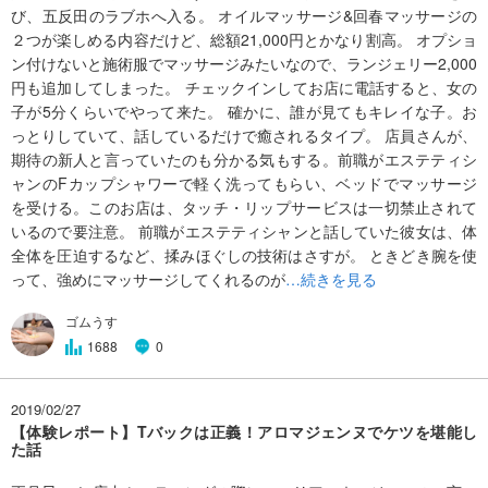
び、五反田のラブホへ入る。 オイルマッサージ&回春マッサージの
２つが楽しめる内容だけど、総額21,000円とかなり割高。 オプショ
ン付けないと施術服でマッサージみたいなので、ランジェリー2,000
円も追加してしまった。 チェックインしてお店に電話すると、女の
子が5分くらいでやって来た。 確かに、誰が見てもキレイな子。お
っとりしていて、話しているだけで癒されるタイプ。 店員さんが、
期待の新人と言っていたのも分かる気もする。前職がエステティシ
ャンのFカップシャワーで軽く洗ってもらい、ベッドでマッサージ
を受ける。このお店は、タッチ・リップサービスは一切禁止されて
いるので要注意。 前職がエステティシャンと話していた彼女は、体
全体を圧迫するなど、揉みほぐしの技術はさすが。 ときどき腕を使
って、強めにマッサージしてくれるのが
…続きを見る
ゴムうす
1688
0
2019/02/27
【体験レポート】Tバックは正義！アロマジェンヌでケツを堪能し
た話