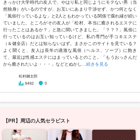
きっかけ大学時代の友人で、やはり私と同じようにモテない男（当
然独身）がいるのですが、お互いにあまり干渉せず、かつ何となく
「風俗行っているよな」と2人ともわかっている関係で腐れ縁が続い
ていました。ところがその友人が「松村、本当に癒されるエステに
行ったことはあるか？」と急に聞いてきました。「？？？」風俗に
行っているのはお互い知っているけど、私の専門が手コキエステ
（＆健全店）だとは知らないはず。まさかこのサイトを見ている？
よく聞くと、友人は長年の過激な風俗（ヘルス、ソープ）に飽き
て、最近は性感エステにはまっているとのこと。「もうおっさんだ
から癒されたいよ・・・」などとぬかし
…続きを見る
松村鋼太郎
9492
0
【PR】周辺の人気セラピスト