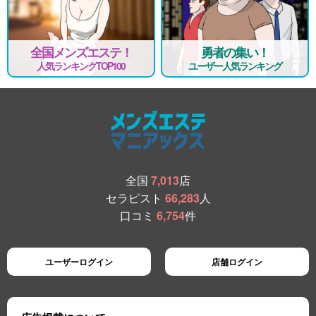
全国メンズエステ！
勇者の集い！
人気ランキングTOP100
ユーザー人気ランキング
全国
7,013
店
セラピスト
66,283
人
口コミ
6,754
件
ユーザーログイン
店舗ログイン