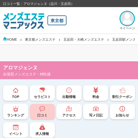
口コミ一覧：アロマジェンヌ（品川・五反田）
東京都
マイページ
HOME
東京都メンズエステ
五反田・大崎メンズエステ
五反田駅メンズ
アロマジェンヌ
出張型メンズエステ・M性感
TOP
セラピスト
出勤情報
料金
割引クーポン
ランキング
口コミ
アクセス
写メ日記
お知らせ
イベント
求人情報