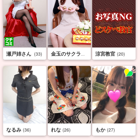
瀬戸姉さん
涼宮教官
(33)
(32)
(20)
金玉のサクライ
なるみ
れな
もか
(36)
(26)
(27)