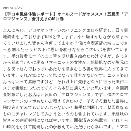
2017/07/26
【手コキ風俗体験レポート】オールヌードがオススメ！五反田「ア
ロマジェンヌ」蒼井えまのM回春
こんにちわ。アロママッサージのハプニングエロを研究し、日々実
地調査をしております524と申します。小生恥ずかしながら溜まっ
てまいりました皆さん今何してますか？僕は今喫茶店の端っこでさ
っき別れたセラピストに思いを馳せながらこのレポを書いていま
す。半分賢者モードのまま筆を取り書き始めたわけですが、さっき
から斜め向かいに座るサマーニットの女性が、乾燥肌なのか胸元に
手を突っ込んでおっぱいあたりを搔きむしる姿が視界に入ってきて
います。それが気になって気になって仕方がないです。ニット姿の
おっぱいって素敵ですけど、それ以上に先ほど久々に行った風俗エ
ステが素敵だったのでそろそろ本筋に戻りたいと思います。今回調
査対象にしたお店は五反田の「アロマジェンヌ」です。僕のアロマ
マッサージのレポもだいぶ増えてきたので、そろそろ新たな世界に
飛び込んでみてもいいんじゃないかと勝手に判断して、M回春なる
ものにチャレンジしてみようというのも含まれています。未経験の
皆さんの判断材料になれば幸いです。開発済みの先輩方、どれくら
い時間をかけて開発したのか教えていただけたら幸いです。＊アロ