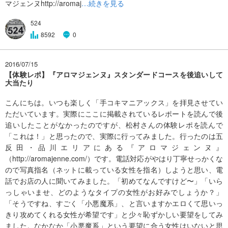
マジェンヌhttp://aromaj
…続きを見る
524
8592
0
2016/07/15
【体験レポ】『アロマジェンヌ』スタンダードコースを後追いして
大当たり
こんにちは。いつも楽しく「手コキマニアックス」を拝見させてい
ただいています。実際にここに掲載されているレポートを読んで後
追いしたことがなかったのですが、松村さんの体験レポを読んで
「これは！」と思ったので、実際に行ってみました。行ったのは五
反田・品川エリアにある『アロマジェンヌ』
（http://aromajenne.com/）です。電話対応がやはり丁寧せっかくな
ので写真指名（ネットに載っている女性を指名）しようと思い、電
話でお店の人に聞いてみました。「初めてなんですけど〜」「いら
っしゃいませ、どのようなタイプの女性がお好みでしょうか？」
「そうですね、すごく「小悪魔系」、と言いますかエロくて思いっ
きり攻めてくれる女性が希望です」と少々恥ずかしい要望をしてみ
ました。なかなか「小悪魔系」という要望に合う女性はいないと思