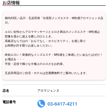
お店情報
都内23区／品川・五反田発「出張型メンズエステ・M性感アロマジェンヌ品
川」
エロい女性からアロママッサージとエロさ満点のメンズエステ・M性感は
想像を遥かに超える癒しのひととき。
高級店ならではの「おもてなし・ホスピタリティ」を感じ取り
お時間が許す限りお楽しみください。
終始エロい！刺激的なメンズエステ・M性感をご体感したいあなたはぜひ！
お電話を・・・
手技・足技で織りなす極上のエロさをお約束。
五反田周辺のご自宅・ホテルは交通費無料でご案内いたします。
店名
アロマジェンヌ
電話番号
03-6417-4211