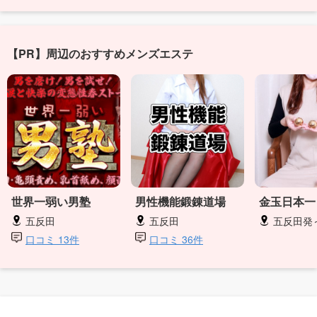
【PR】周辺のおすすめメンズエステ
世界一弱い男塾
男性機能鍛錬道場
金玉日本一
五反田
五反田
五反田発
口コミ 13件
口コミ 36件