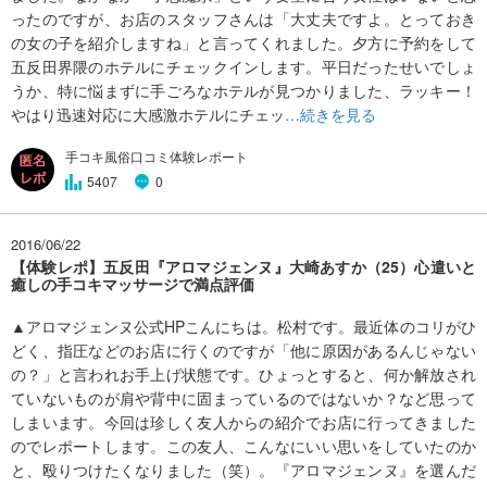
ったのですが、お店のスタッフさんは「大丈夫ですよ。とっておき
の女の子を紹介しますね」と言ってくれました。夕方に予約をして
五反田界隈のホテルにチェックインします。平日だったせいでしょ
うか、特に悩まずに手ごろなホテルが見つかりました、ラッキー！
やはり迅速対応に大感激ホテルにチェッ
…続きを見る
手コキ風俗口コミ体験レポート
5407
0
2016/06/22
【体験レポ】五反田『アロマジェンヌ』大崎あすか（25）心遣いと
癒しの手コキマッサージで満点評価
▲アロマジェンヌ公式HPこんにちは。松村です。最近体のコリがひ
どく、指圧などのお店に行くのですが「他に原因があるんじゃない
の？」と言われお手上げ状態です。ひょっとすると、何か解放され
ていないものが肩や背中に固まっているのではないか？など思って
しまいます。今回は珍しく友人からの紹介でお店に行ってきました
のでレポートします。この友人、こんなにいい思いをしていたのか
と、殴りつけたくなりました（笑）。『アロマジェンヌ』を選んだ