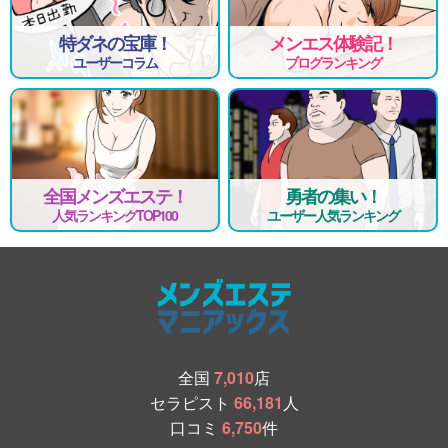
特ダネの宝庫！
メンエス体験記！
ユーザーコラム
ブログランキング
全国メンズエステ！
勇者の集い！
人気ランキングTOP100
ユーザー人気ランキング
全国
7,010
店
セラピスト
66,181
人
口コミ
6,750
件