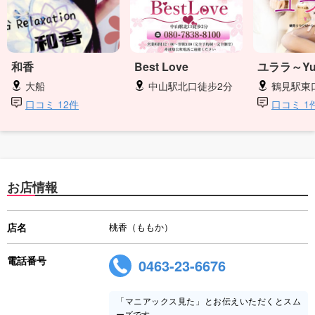
和香
Best Love
ユララ～Yul
大船
中山駅北口徒步2分
鶴見駅東
口コミ 12件
口コミ 1
お店情報
店名
桃香（ももか）
電話番号
0463-23-6676
「マニアックス見た」とお伝えいただくとスム
ーズです