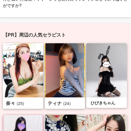
がですか?
【PR】周辺の人気セラピスト
奈々
ティナ
ひびきちゃん
(25)
(24)