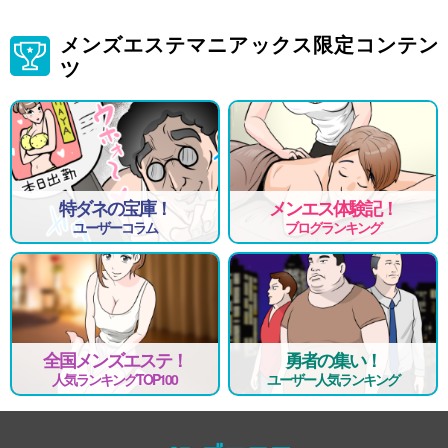
メンズエステマニアックス限定コンテン
ツ
特ダネの宝庫！
メンエス体験記！
ユーザーコラム
ブログランキング
全国メンズエステ！
勇者の集い！
人気ランキングTOP100
ユーザー人気ランキング