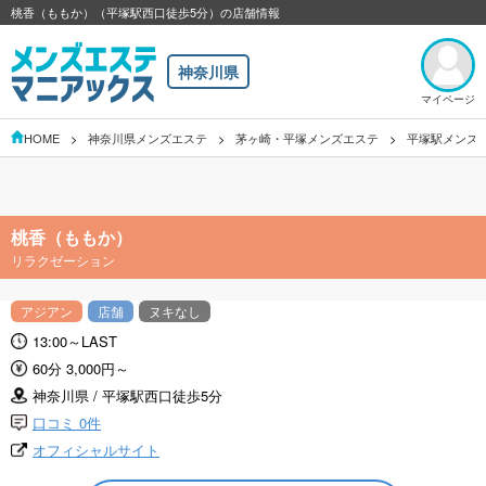
桃香（ももか）（平塚駅西口徒歩5分）の店舗情報
神奈川県
マイページ
HOME
神奈川県メンズエステ
茅ヶ崎・平塚メンズエステ
平塚駅メンズ
桃香（ももか）
リラクゼーション
アジアン
店舗
ヌキなし
13:00～LAST
60分 3,000円～
神奈川県 / 平塚駅西口徒歩5分
口コミ 0件
オフィシャルサイト