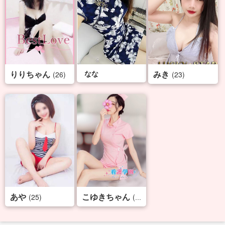
りりちゃん
なな
みき
(26)
(23)
あや
こゆきちゃん
(25)
(29)