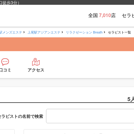
口徒歩3分）
全国
7,010
店
セラ
駅メンズエステ
上尾駅アジアンエステ
リラクゼーション Breath
セラピスト一覧
口コミ
アクセス
5
セラピストの名前で検索