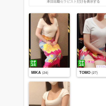
本日出勤
セラピスト
だけを表示する
MIKA
TOMO
(24)
(27)