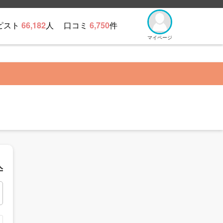
ピスト
66,182
人
口コミ
6,750
件
マイページ
人