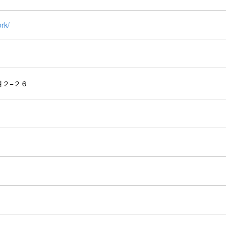
rk/
目２−２６