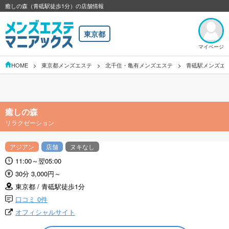
癒しの森（青砥駅徒歩1分）の店舗情報
東京都
マイページ
HOME
東京都メンズエステ
北千住・亀有メンズエステ
青砥駅メンズエ
癒しの森
リラクゼーション
アジアン
店舗
ヌキなし
11:00～翌05:00
30分 3,000円～
東京都 / 青砥駅徒歩1分
口コミ 0件
オフィシャルサイト