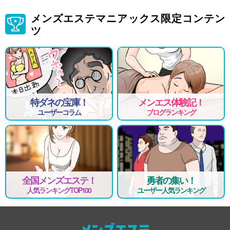
メンズエステマニアックス限定コンテン
ツ
特ダネの宝庫！
メンエス体験記！
ユーザーコラム
ブログランキング
全国メンズエステ！
勇者の集い！
人気ランキングTOP100
ユーザー人気ランキング