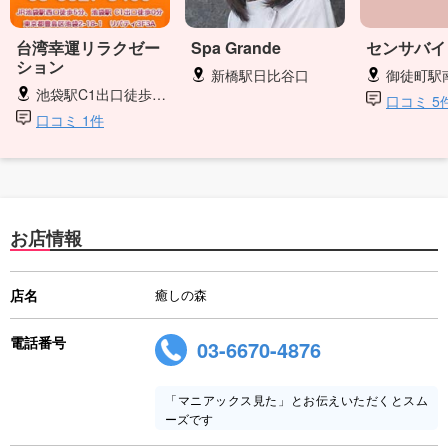
台湾幸運リラクゼー
Spa Grande
センサバイ
ション
新橋駅日比谷口
御徒町駅
池袋駅C1出口徒歩0分
口コミ 5
口コミ 1件
お店情報
店名
癒しの森
電話番号
03-6670-4876
「マニアックス見た」とお伝えいただくとスム
ーズです