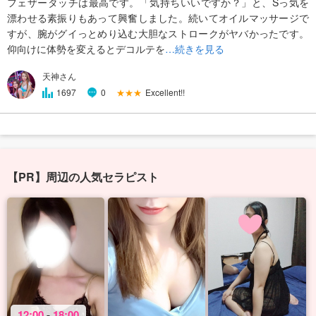
フェザータッチは最高です。「気持ちいいですか？」と、Sっ気を
漂わせる素振りもあって興奮しました。続いてオイルマッサージで
すが、腕がグイっとめり込む大胆なストロークがヤバかったです。
仰向けに体勢を変えるとデコルテを
…続きを見る
天神さん
★★★
Excellent!!
1697
0
【PR】周辺の人気セラピスト
12:00
-
18:00