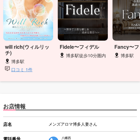
will rich(ウィルリッ
Fidele〜フィデル
Fancy〜
チ)
博多駅徒歩10分圏内
博多駅
博多駅
口コミ 1件
お店情報
店名
メンズアロマ博多人妻さん
電話番号
八幡西