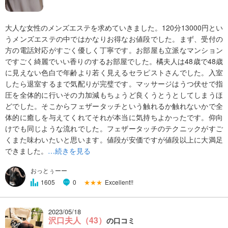
大人な女性のメンズエステを求めていきました。120分13000円とい
うメンズエステの中ではかなりお得なお値段でした。まず、受付の
方の電話対応がすごく優しく丁寧です。お部屋も立派なマンション
ですごく綺麗でいい香りのするお部屋でした。橘夫人は48歳で48歳
に見えない色白で年齢より若く見えるセラピストさんでした。入室
したら退室するまで気配りが完璧です。マッサージはうつ伏せで指
圧を全体的に行いその力加減もちょうど良くうとうとしてしまうほ
どでした。そこからフェザータッチという触れるか触れないかで全
体的に癒しを与えてくれてそれが本当に気持ちよかったです。仰向
けでも同じような流れでした。フェザータッチのテクニックがすご
くまた味わいたいと思います。値段が安価ですが値段以上に大満足
できました。
…続きを見る
おっとぅーー
★★★
Excellent!!
1605
0
2023/05/18
沢口夫人（43）
の口コミ