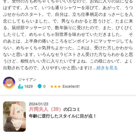
す。受付の方もめちゃくちゃいい方なので、お気に入りの店になる
はずです。入って、いつも通りシャワーを浴びて、あがって、うつ
ぶせからのスタート。で、自分は、立ち仕事柄足のまっさーじを入
念にしてもらいました。で、男ならわかると思うけど、たまに来
る、鼠径部マッサージで、数年振りに受けたので、また、びくびく
したりして、めちゃくちゃ別世界を味わせていただきました。 そ
のあとは、上半身の痛いところをピンポイントにマッサージしても
らい、めちゃくちゃ気持ちよかった。これは、受けた方しかわから
ないと思います。いろんなセラピストさん受けた方ならわかると思
うけど、相性がいい方に入りたいですよね。この様にかいて、よく
出勤されてるので、入りやすいかと思いますけ
…続きを見る
ジャイアン
★★★
Excellent!!
1629
0
2024/01/23
片岡夫人（39）
の口コミ
年齢に逆行したスタイルに目が点！