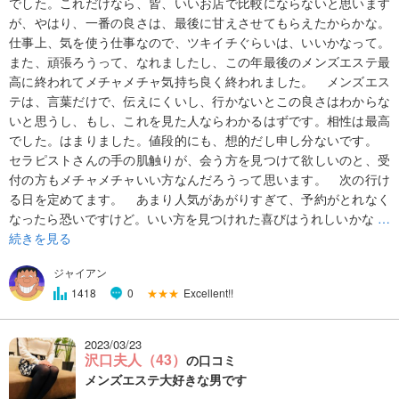
でした。これだけなら、皆、いいお店で比較にならないと思います
が、やはり、一番の良さは、最後に甘えさせてもらえたからかな。
仕事上、気を使う仕事なので、ツキイチぐらいは、いいかなって。
また、頑張ろうって、なれましたし、この年最後のメンズエステ最
高に終われてメチャメチャ気持ち良く終われました。 メンズエス
テは、言葉だけで、伝えにくいし、行かないとこの良さはわからな
いと思うし、もし、これを見た人ならわかるはずです。相性は最高
でした。はまりました。値段的にも、想的だし申し分ないです。
セラピストさんの手の肌触りが、会う方を見つけて欲しいのと、受
付の方もメチャメチャいい方なんだろうって思います。 次の行け
る日を定めてます。 あまり人気があがりすぎて、予約がとれなく
なったら恐いですけど。いい方を見つけれた喜びはうれしいかな
…
続きを見る
ジャイアン
★★★
Excellent!!
1418
0
2023/03/23
沢口夫人（43）
の口コミ
メンズエステ大好きな男です