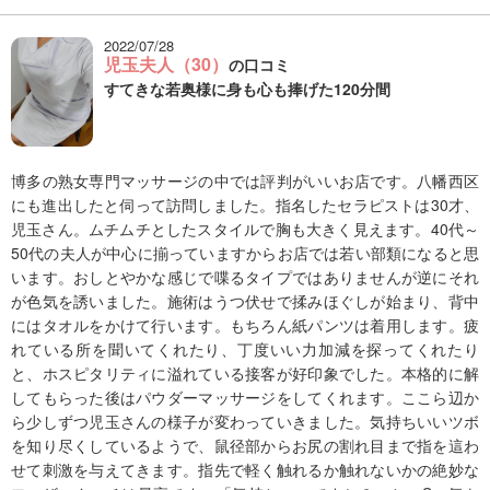
2022/07/28
児玉夫人（30）
の口コミ
すてきな若奥様に身も心も捧げた120分間
博多の熟女専門マッサージの中では評判がいいお店です。八幡西区
にも進出したと伺って訪問しました。指名したセラピストは30才、
児玉さん。ムチムチとしたスタイルで胸も大きく見えます。40代～
50代の夫人が中心に揃っていますからお店では若い部類になると思
います。おしとやかな感じで喋るタイプではありませんが逆にそれ
が色気を誘いました。施術はうつ伏せで揉みほぐしが始まり、背中
にはタオルをかけて行います。もちろん紙パンツは着用します。疲
れている所を聞いてくれたり、丁度いい力加減を探ってくれたり
と、ホスピタリティに溢れている接客が好印象でした。本格的に解
してもらった後はパウダーマッサージをしてくれます。ここら辺か
ら少しずつ児玉さんの様子が変わっていきました。気持ちいいツボ
を知り尽くしているようで、鼠径部からお尻の割れ目まで指を這わ
せて刺激を与えてきます。指先で軽く触れるか触れないかの絶妙な