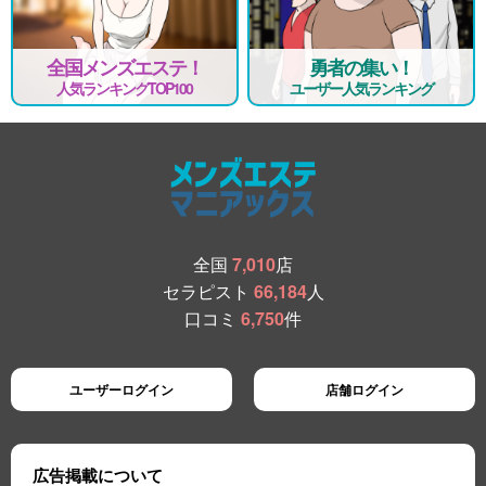
全国メンズエステ！
勇者の集い！
人気ランキングTOP100
ユーザー人気ランキング
全国
7,010
店
セラピスト
66,184
人
口コミ
6,750
件
ユーザーログイン
店舗ログイン
広告掲載について