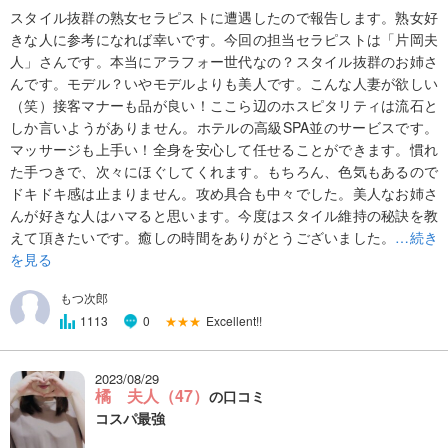
スタイル抜群の熟女セラピストに遭遇したので報告します。熟女好
きな人に参考になれば幸いです。今回の担当セラピストは「片岡夫
人」さんです。本当にアラフォー世代なの？スタイル抜群のお姉さ
んです。モデル？いやモデルよりも美人です。こんな人妻が欲しい
（笑）接客マナーも品が良い！ここら辺のホスピタリティは流石と
しか言いようがありません。ホテルの高級SPA並のサービスです。
マッサージも上手い！全身を安心して任せることができます。慣れ
た手つきで、次々にほぐしてくれます。もちろん、色気もあるので
ドキドキ感は止まりません。攻め具合も中々でした。美人なお姉さ
んが好きな人はハマると思います。今度はスタイル維持の秘訣を教
えて頂きたいです。癒しの時間をありがとうございました。
…続き
を見る
もつ次郎
★★★
Excellent!!
1113
0
2023/08/29
橘 夫人（47）
の口コミ
コスパ最強