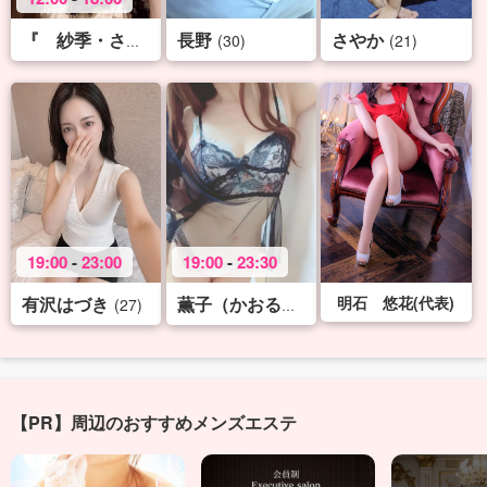
長野
さやか
(22)
(30)
(21)
『 紗季・さき 』♡S
19:00
-
23:00
19:00
-
23:30
有沢はづき
明石 悠花(代表)
(27)
(33)
薫子（かおるこ）♡X-rank
【PR】周辺のおすすめメンズエステ