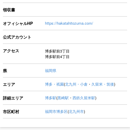
領収書
オフィシャルHP
https://hakatahitozuma.com/
公式アカウント
アクセス
博多駅前3丁目
博多駅前4丁目
県
福岡県
エリア
博多・祇園
(
北九州・小倉
・
久留米・筑後
)
詳細エリア
博多駅
(
黒崎駅
・
西鉄久留米駅
)
市区町村
福岡市博多区
(
北九州市
)