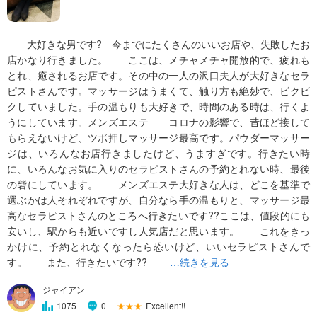
大好きな男です? 今までにたくさんのいいお店や、失敗したお
店かなり行きました。 ここは、メチャメチャ開放的で、疲れも
とれ、癒されるお店です。その中の一人の沢口夫人が大好きなセラ
ピストさんです。マッサージはうまくて、触り方も絶妙で、ビクビ
クしていました。手の温もりも大好きで、時間のある時は、行くよ
うにしています。メンズエステ コロナの影響で、昔ほど接して
もらえないけど、ツボ押しマッサージ最高です。パウダーマッサー
ジは、いろんなお店行きましたけど、うますぎです。行きたい時
に、いろんなお気に入りのセラピストさんの予約とれない時、最後
の砦にしています。 メンズエステ大好きな人は、どこを基準で
選ぶかは人それぞれですが、自分なら手の温もりと、マッサージ最
高なセラピストさんのところへ行きたいです??ここは、値段的にも
安いし、駅からも近いですし人気店だと思います。 これをきっ
かけに、予約とれなくなったら恐いけど、いいセラピストさんで
す。 また、行きたいです??
…続きを見る
ジャイアン
★★★
Excellent!!
1075
0