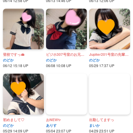
06/14 12:58 UP
06/13 14:46 UP
06/13 12:06 UP
登校ですっ💼
ビジホ307号室のお兄様へ♡
Jupiter201号室の先輩へ♡
のどか
のどか
のどか
06/12 15:18 UP
06/08 10:08 UP
05/29 17:37 UP
初めまして♡
おNEW✨
出勤してますっ
のどか
ありす
まいか
05/29 14:09 UP
05/04 23:07 UP
04/29 23:51 UP