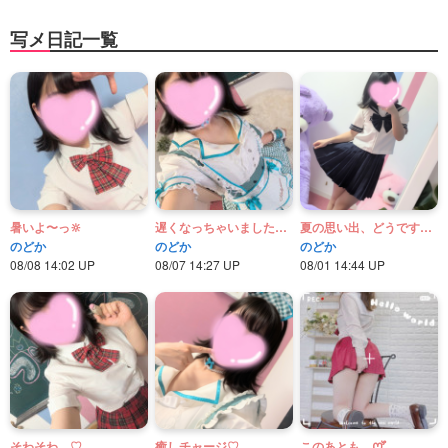
写メ日記一覧
暑いよ〜っ‪🔆‬
遅くなっちゃいましたが😖💦
夏の思い出‪、どうですか〜？
のどか
のどか
のどか
08/08 14:02 UP
08/07 14:27 UP
08/01 14:44 UP
そわそわ…♡
癒しチャージ♡
このあとも…ꯁꯧ