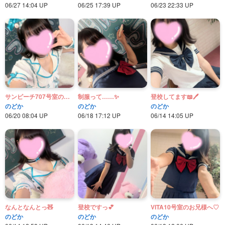
06/27 14:04 UP
06/25 17:39 UP
06/23 22:33 UP
サンピーチ707号室のお兄様へ♡
制服って……✨
登校してます📖🖊
のどか
のどか
のどか
06/20 08:04 UP
06/18 17:12 UP
06/14 14:05 UP
なんとなんとっ🧸
登校ですっ💕
VITA10号室のお兄様へ♡
のどか
のどか
のどか