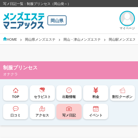
写メ日記一覧：制服プリンセス（岡山発～）
岡山県
マイページ
HOME
岡山県メンズエステ
岡山・津山メンズエステ
岡山駅メンズエス
制服プリンセス
オナクラ
TOP
セラピスト
出勤情報
料金
割引クーポン
口コミ
アクセス
写メ日記
イベント