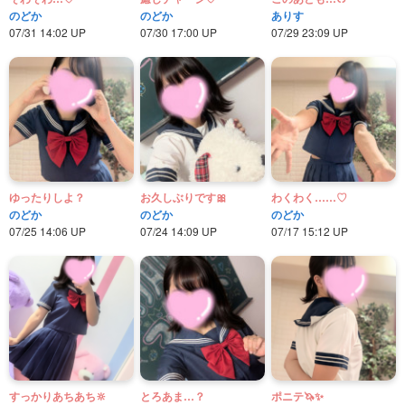
のどか
のどか
ありす
07/31 14:02 UP
07/30 17:00 UP
07/29 23:09 UP
ゆったりしよ？
お久しぶりです🎀
わくわく……♡
のどか
のどか
のどか
07/25 14:06 UP
07/24 14:09 UP
07/17 15:12 UP
すっかりあちあち‪🔆‬
とろあま…？
ポニテ🦄✨