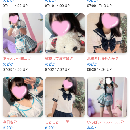
07/11 14:03 UP
07/10 14:00 UP
07/09 17:13 UP
あっという間…♡
登校してます📖🖊
息抜きしませんか？
のどか
のどか
のどか
07/03 14:00 UP
07/02 17:02 UP
06/30 14:04 UP
今日も♡
しとしと……☔
いっぱい…( ⸝⸝ᵕᴗᵕ⸝⸝ )♡
のどか
のどか
みんと