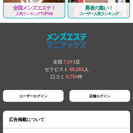
全国メンズエステ！
勇者の集い！
人気ランキングTOP100
ユーザー人気ランキング
全国
7,013
店
セラピスト
66,262
人
口コミ
6,754
件
ユーザーログイン
店舗ログイン
広告掲載について