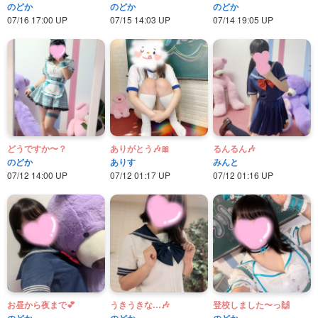
のどか
のどか
のどか
07/16 17:00 UP
07/15 14:03 UP
07/14 19:05 UP
どうですか〜？
ありがとう🎶🎀
るんるん🎶
のどか
ありす
みんと
07/12 14:00 UP
07/12 01:17 UP
07/12 01:16 UP
お昼から‪夜まで💕︎︎
うきうきな…🎶
登校しました〜っ🙌
のどか
のどか
のどか