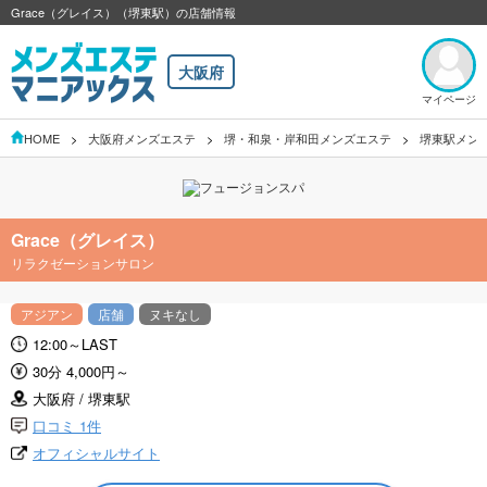
Grace（グレイス）（堺東駅）の店舗情報
大阪府
マイページ
HOME
大阪府メンズエステ
堺・和泉・岸和田メンズエステ
堺東駅メン
Grace（グレイス）
リラクゼーションサロン
アジアン
店舗
ヌキなし
12:00～LAST
30分 4,000円～
大阪府 / 堺東駅
口コミ 1件
オフィシャルサイト