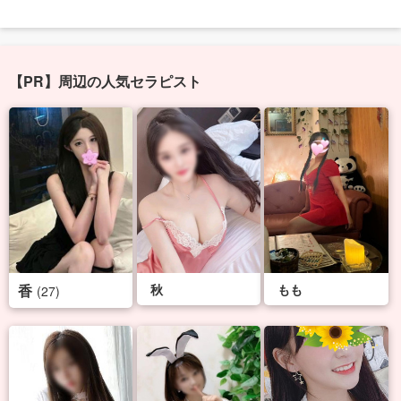
【PR】周辺の人気セラピスト
香
秋
もも
(27)