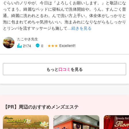
ぐらいのノリやが、今日は『よろしくお願いします。』と敬語にな
ってまう。綺麗なベッドに寝転んで洗体開始や。うん。すんごく普
通。綺麗に洗われとるわ。んで洗い方上手い。体全体がしっかりと
泡に包まれてめちゃ気持ちいい。泡まみれになりながらもしっかり
とリンパを流すマッサージも施して
…続きを見る
たこやき先生
★★★
Excellent!!
2174
0
もっと
口コミ
を見る
【PR】周辺のおすすめメンズエステ