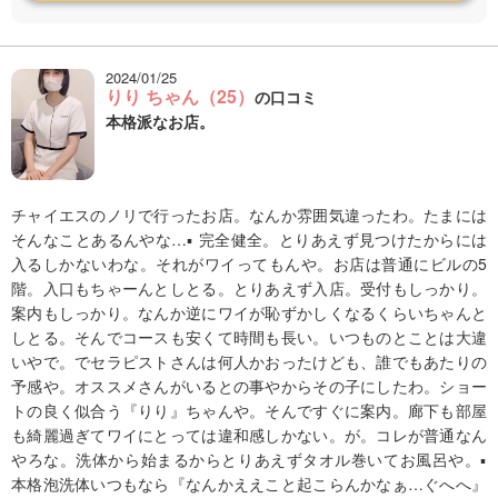
2024/01/25
りり ちゃん（25）
の口コミ
本格派なお店。
チャイエスのノリで行ったお店。なんか雰囲気違ったわ。たまには
そんなことあるんやな…▪️ 完全健全。とりあえず見つけたからには
入るしかないわな。それがワイってもんや。お店は普通にビルの5
階。入口もちゃーんとしとる。とりあえず入店。受付もしっかり。
案内もしっかり。なんか逆にワイが恥ずかしくなるくらいちゃんと
しとる。そんでコースも安くて時間も長い。いつものとことは大違
いやで。でセラピストさんは何人かおったけども、誰でもあたりの
予感や。オススメさんがいるとの事やからその子にしたわ。ショー
トの良く似合う『りり』ちゃんや。そんですぐに案内。廊下も部屋
も綺麗過ぎてワイにとっては違和感しかない。が。コレが普通なん
やろな。洗体から始まるからとりあえずタオル巻いてお風呂や。▪️
本格泡洗体いつもなら『なんかええこと起こらんかなぁ…ぐへへ』