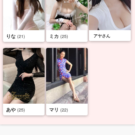
りな
ミカ
アヤさん
(21)
(25)
あや
マリ
(25)
(22)