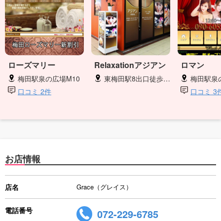
ローズマリー
Relaxationアジアン
ロマン
梅田駅泉の広場M10
東梅田駅8出口徒歩1分
梅田駅泉の広
口コミ 2件
口コミ 3
お店情報
店名
Grace（グレイス）
電話番号
072-229-6785