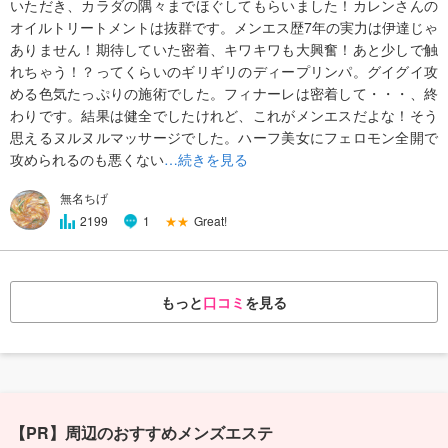
いただき、カラダの隅々までほぐしてもらいました！カレンさんの
オイルトリートメントは抜群です。メンエス歴7年の実力は伊達じゃ
ありません！期待していた密着、キワキワも大興奮！あと少しで触
れちゃう！？ってくらいのギリギリのディープリンパ。グイグイ攻
める色気たっぷりの施術でした。フィナーレは密着して・・・、終
わりです。結果は健全でしたけれど、これがメンエスだよな！そう
思えるヌルヌルマッサージでした。ハーフ美女にフェロモン全開で
攻められるのも悪くない
…続きを見る
無名ちげ
★★
Great!
2199
1
もっと
口コミ
を見る
【PR】周辺のおすすめメンズエステ