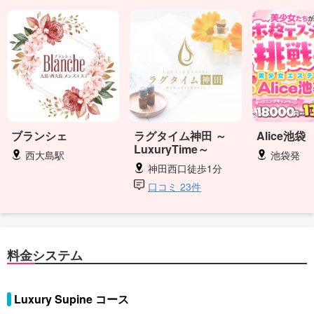
ブランシェ
ラグタイム神田 ～
Alice池袋
LuxuryTime～
西大島駅
池袋発
神田西口徒歩1分
口コミ 23件
料金システム
Luxury Supine コース