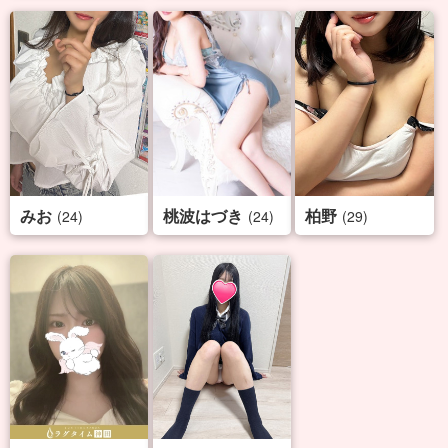
みお
桃波はづき
柏野
(24)
(24)
(29)