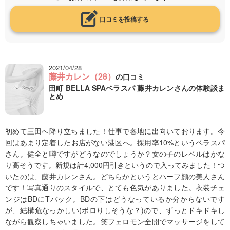
口コミを投稿する
2021/04/28
藤井カレン（28）
の口コミ
田町 BELLA SPAベラスパ 藤井カレンさんの体験談ま
とめ
初めて三田へ降り立ちました！仕事で各地に出向いております。今
回はあまり定着したお店がない港区へ。採用率10%というベラスパ
さん。健全と噂ですがどうなのでしょうか？女の子のレベルはかな
り高そうです。新規は計4,000円引きというので入ってみました！つ
いたのは、藤井カレンさん。どちらかというとハーフ顔の美人さん
です！写真通りのスタイルで、とても色気がありました。衣装チェ
ンジはBDにTバック。BDの下はどうなっているか分からないです
が、結構危なっかしい(ポロりしそうな？)ので、ずっとドキドキし
ながら観察しちゃいました。笑フェロモン全開でマッサージをして