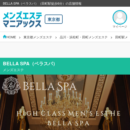
BELLA SPA（ベラスパ）（田町駅徒歩6分）の店舗情報
東京都
マイページ
HOME
東京都メンズエステ
品川・浜松町・田町メンズエステ
田町駅メ
BELLA SPA（ベラスパ）
メンズエステ