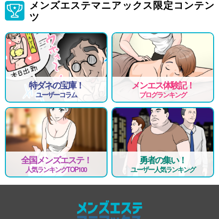
メンズエステマニアックス限定コンテン
ツ
特ダネの宝庫！
メンエス体験記！
ユーザーコラム
ブログランキング
全国メンズエステ！
勇者の集い！
人気ランキングTOP100
ユーザー人気ランキング