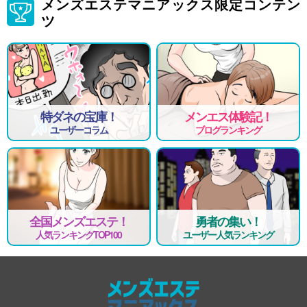
メンズエステマニアックス限定コンテン
ツ
特ダネの宝庫！
メンエス体験記！
ユーザーコラム
ブログランキング
全国メンズエステ！
勇者の集い！
人気ランキングTOP100
ユーザー人気ランキング