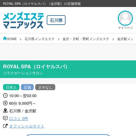
ROYAL SPA（ロイヤルスパ）（金沢駅）の店舗情報
石川県
マイページ
HOME
石川県メンズエステ
金沢・片町・野町メンズエステ
金沢駅メン
ROYAL SPA（ロイヤルスパ）
リラクゼーションサロン
日本人
店舗
ヌキなし
10:00～翌03:00
60分 9,000円～
石川県 / 金沢駅
口コミ 0件
オフィシャルサイト