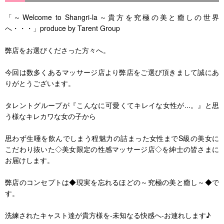
「～Welcome to Shangri-la～貴方を究極の美と癒しの世界
へ・・・」produce by Tarent Group
弊店をお選びくださった方々へ。
今回は数多くあるマッサージ店より弊店をご選び頂きまして誠にあ
りがとうございます。
タレントグループが『こんなに可愛くてキレイな女性が...。』と思
う様なキレカワな女の子から
思わず生唾を飲んでしまう程魅力の詰まった女性までS級の美女に
こだわり抜いた◇美女限定の性感マッサージ店◇を紳士の皆さまに
お届けします。
弊店のコンセプトは◆現実を忘れるほどの～究極の美と癒し～◆で
す。
洗練されたキャスト達が貴方様を-未知なる快感へ-お連れします♪