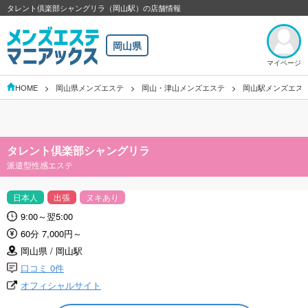
タレント倶楽部シャングリラ（岡山駅）の店舗情報
岡山県
マイページ
HOME
岡山県メンズエステ
岡山・津山メンズエステ
岡山駅メンズエス
タレント倶楽部シャングリラ
派遣型性感エステ
日本人
出張
ヌキあり
9:00～翌5:00
60分 7,000円～
岡山県 / 岡山駅
口コミ 0件
オフィシャルサイト