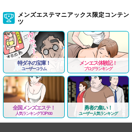
(自宅待機もOKです)
■当店独自の顧客管理システム
メンズエステマニアックス限定コンテン
を導入しているので、
ツ
家族、知人、彼氏、友人にバレるといった"身バレ"
の心配は一切ありませんのでご安心ください。
■ペット可能な寮完備
県外からお越しの女の子の為にペット可能な寮もご用意しております。
■大型駐車場完備
自家用車で通勤しても安心です。
特ダネの宝庫！
メンエス体験記！
ユーザーコラム
ブログランキング
■バレない為の対策
実在するアリバイ会社による
給与明細・在籍証明の発行が出来ますので、
親バレ、知人バレすることは絶対に有りません。
■当店は更に未経験に優しく、
女性エステのインストラクターが常駐しています。
全国メンズエステ！
勇者の集い！
親切丁寧にお教えいたします。
人気ランキングTOP100
ユーザー人気ランキング
エステは難しいなど思わないでください。
お仕事の悩みはもちろんいろんなお悩みも聞いてくれますよ！
■交通費・託児所代全額支給