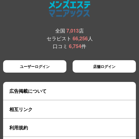
同じ岡山だけど距離がある方、
中国・四国エリアの方も大募集です。
■圧倒的集客力の理由
全国
7,013
店
岡山でも屈指の老舗であることだと思います。
創業20年でお客様を騙すようなことはせず、正真正銘の正直商売をして
セラピスト
66,256
人
きたことによる成果だと思います。
口コミ
6,754
件
他店では女の子が少ない時にお店を増やして、女の子に違う名前で仕事
に行ってもらってる。なんてことも耳にします。
ユーザーログイン
店舗ログイン
当店は規模が小さい時から、そのような卑怯な営業はせず、お客様と向
き合ってきました。
それは女の子もお客様も大切にしたかったからです。
広告掲載について
その成果が実り、今ここに総在籍人数300人の大手グループが出来上が
りました。
業績も毎年右肩上がりです。
相互リンク
常に攻める姿勢で女の子への待遇強化・お客様満足の向上が見込めるサ
ービスを追求し続けています。
利用規約