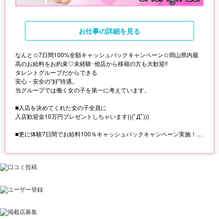
お仕事
の詳細を見る
なんと☆7日間100%全額キャッシュバックキャンペーン☆岡山県内最
高のお給料をお約束♡未経験･他店から移籍の方も大歓迎!!
タレントグループだからできる
安心・安全の"好"待遇。
当グループでは働く女の子を第一に考えています。
■入店を決めてくれた女の子全員に
入店歓迎金10万円プレゼントしちゃいます(((ﾟДﾟ)))
■更に体験7日間でお給料100％キャッシュバックキャンペーン実施！
■完全自由出勤
休日や仕事帰り、ちょっと空いた時間など･･･
貴女の貴重な時間を無駄にはしません!
1日の貴重な時間を有効に活用しませんか？
■快適な事務所･待機場所（Wi-Fi完備）
広い待機場やインターネットカフェ風の完全個室20部屋有り！
カギ付きロッカーも完備しているので、ノンストレスで働けます♪