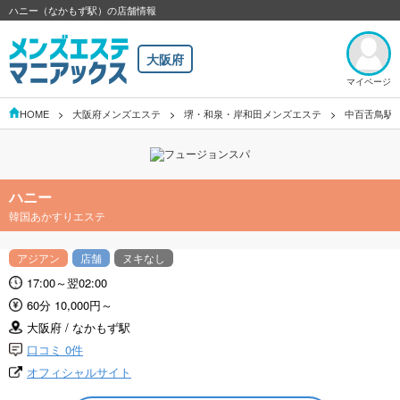
ハニー（なかもず駅）の店舗情報
大阪府
マイページ
HOME
大阪府メンズエステ
堺・和泉・岸和田メンズエステ
中百舌鳥駅
ハニー
韓国あかすりエステ
アジアン
店舗
ヌキなし
17:00～翌02:00
60分 10,000円～
大阪府 / なかもず駅
口コミ 0件
オフィシャルサイト