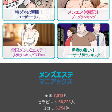
特ダネの宝庫！
メンエス体験記！
ユーザーコラム
ブログランキング
全国メンズエステ！
勇者の集い！
人気ランキングTOP100
ユーザー人気ランキング
全国
7,013
店
セラピスト
66,223
人
口コミ
6,754
件