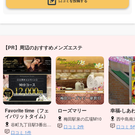
口コミを投稿する
【PR】周辺のおすすめメンズエステ
Favorite time（フェ
ローズマリー
幸福-しあわ
イバリットタイム）
梅田駅泉の広場M10
西中島南
谷町九丁目駅3番出口徒歩1分
口コミ 2件
口コミ 5
口コミ 1件