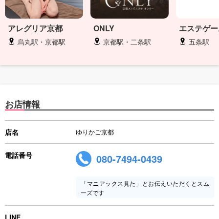
アレグリア京都
ONLY
エステゲー
烏丸駅・京都駅
京都駅・二条駅
五条駅
お店情報
店名
ゆりかご京都
電話番号
080-7494-0439
「マニアックス見た」とお伝えいただくとスム
ーズです
LINE