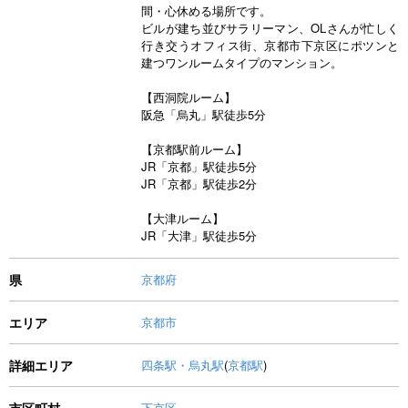
間・心休める場所です。
ビルが建ち並びサラリーマン、OLさんが忙しく
行き交うオフィス街、京都市下京区にポツンと
建つワンルームタイプのマンション。
【西洞院ルーム】
阪急「烏丸」駅徒歩5分
【京都駅前ルーム】
JR「京都」駅徒歩5分
JR「京都」駅徒歩2分
【大津ルーム】
JR「大津」駅徒歩5分
県
京都府
エリア
京都市
詳細エリア
四条駅・烏丸駅
(
京都駅
)
市区町村
下京区