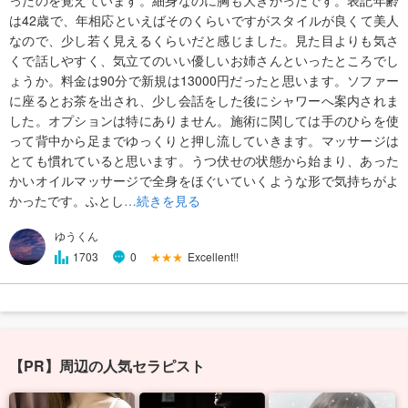
ったのを覚えています。細身なのに胸も大きかったです。表記年齢
は42歳で、年相応といえばそのくらいですがスタイルが良くて美人
なので、少し若く見えるくらいだと感じました。見た目よりも気さ
くで話しやすく、気立てのいい優しいお姉さんといったところでし
ょうか。料金は90分で新規は13000円だったと思います。ソファー
に座るとお茶を出され、少し会話をした後にシャワーへ案内されま
した。オプションは特にありません。施術に関しては手のひらを使
って背中から足までゆっくりと押し流していきます。マッサージは
とても慣れていると思います。うつ伏せの状態から始まり、あった
かいオイルマッサージで全身をほぐいていくような形で気持ちがよ
かったです。ふとし
…続きを見る
ゆうくん
★★★
Excellent!!
1703
0
【PR】周辺の人気セラピスト