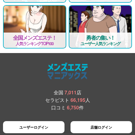
全国メンズエステ！
勇者の集い！
人気ランキングTOP100
ユーザー人気ランキング
全国
7,011
店
セラピスト
66,195
人
口コミ
6,750
件
ユーザーログイン
店舗ログイン