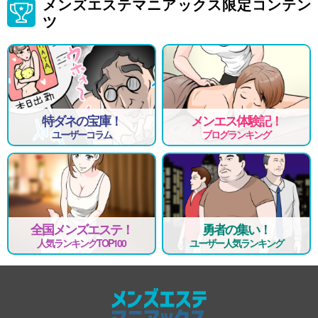
メンズエステマニアックス限定コンテン
ツ
特ダネの宝庫！
メンエス体験記！
ユーザーコラム
ブログランキング
全国メンズエステ！
勇者の集い！
人気ランキングTOP100
ユーザー人気ランキング