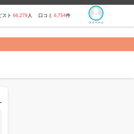
ピスト
66,279
人
口コミ
6,754
件
マイページ