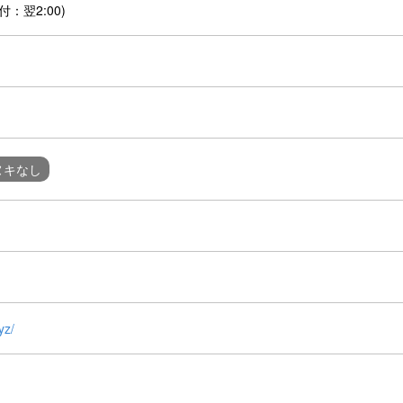
付：翌2:00)
ヌキなし
yz/