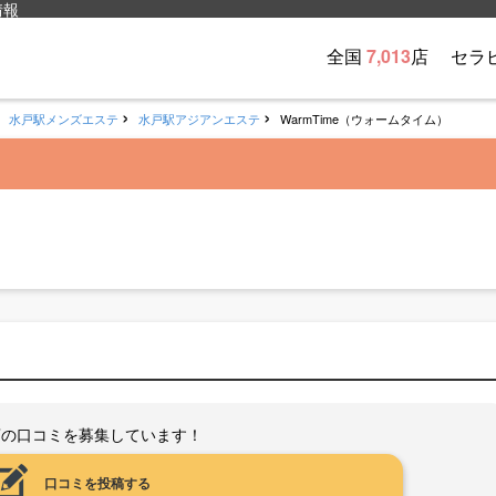
情報
全国
7,013
店
セラ
水戸駅メンズエステ
水戸駅アジアンエステ
WarmTime（ウォームタイム）
店の口コミを募集しています！
口コミを投稿する