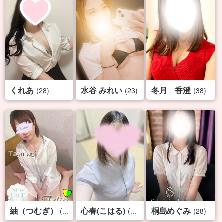
くれあ
水谷 みれい
冬月 香澄
(28)
(23)
(38)
紬（つむぎ）
心春(こはる)
桐島めぐみ
(23)
(24)
(28)