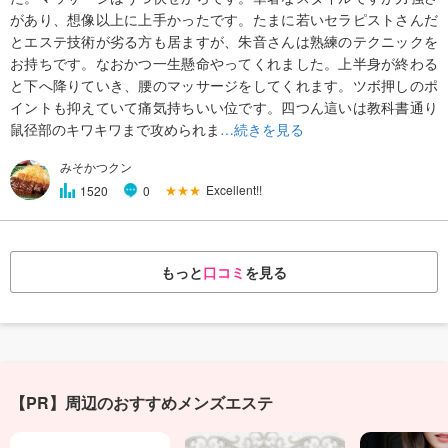
があり、想像以上に上手かったです。たまに若いセラピストさんだ
とエステ技術が劣る方も居ますが、朱音さんは熟練のテクニックを
お持ちです。なおかつ一生懸命やってくれました。上半身が終わる
と下へ降りていき、腰のマッサージをしてくれます。ツボ押しのポ
イントも抑えていて痛気持ちいい位です。四つん這いは教科書通り
鼠径部のキワキワまで攻められま
…続きを見る
みそかつクン
★★★
Excellent!!
1520
0
もっと
口コミ
を見る
【PR】周辺のおすすめメンズエステ