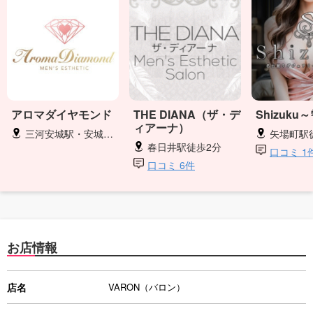
アロマダイヤモンド
THE DIANA（ザ・デ
Shizuku
ィアーナ）
三河安城駅・安城駅・新安城駅
矢場町駅
春日井駅徒歩2分
口コミ 1
口コミ 6件
お店情報
店名
VARON（バロン）