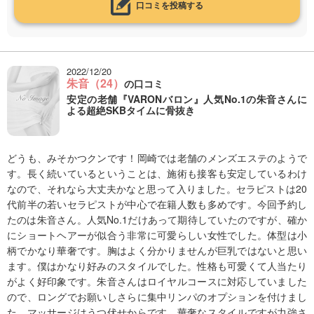
口コミを投稿する
2022/12/20
朱音（24）
の口コミ
安定の老舗『VARONバロン』人気No.1の朱音さんに
よる超絶SKBタイムに骨抜き
どうも、みそかつクンです！岡崎では老舗のメンズエステのようで
す。長く続いているということは、施術も接客も安定しているわけ
なので、それなら大丈夫かなと思って入りました。セラピストは20
代前半の若いセラピストが中心で在籍人数も多めです。今回予約し
たのは朱音さん。人気No.1だけあって期待していたのですが、確か
にショートヘアーが似合う非常に可愛らしい女性でした。体型は小
柄でかなり華奢です。胸はよく分かりませんが巨乳ではないと思い
ます。僕はかなり好みのスタイルでした。性格も可愛くて人当たり
がよく好印象です。朱音さんはロイヤルコースに対応していました
ので、ロングでお願いしさらに集中リンパのオプションを付けまし
た。マッサージはうつ伏せからです。華奢なスタイルですが力強さ