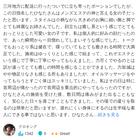
三河地方に配送に行ったついでに立ち寄ったポーションでしたが、
この日指名したひなたさんはメンズエステの神と言える女の子だっ
たと思います。スタイルは小柄ながら大きめのお胸に細い腕と脚で
とても綺麗なお姉さんでした。顔立ちは癒し系という感じでとても
おっとりとした可愛い女の子です。私は個人的に好みの顔だったの
で、あった瞬間から一目惚れしてしまいそうな感じでした。トーク
でもおっとり系は健在で、喋っていてもとても癒される時間で大満
足でした。施術はゆっくりとした感じで始まって、これぞエステと
いう感じで丁寧に丁寧にやってもらえました。力尽くでやるのとは
訳が違ってとても癒しの時間を感じることができました。力加減は
やや物足りなさも感じる所もありましたが、オイルマッサージをや
ってもらうとすごく体はスッキリしていました。私はその日は特に
首周辺が痛かったので首周辺を重点的にやってもらったのですが、
ひなたさんの施術を受けた後、数日間は痛みがまた出ることもな
く、安心した日々を過ごすこともできました。その場での凝りを取
るのは簡単だと思いますが、疲れにくい身体にするのは生半端な素
人にできる事ではないと思います。ひなたさん
…続きを見る
クロキング
★★
Great!
1342
0