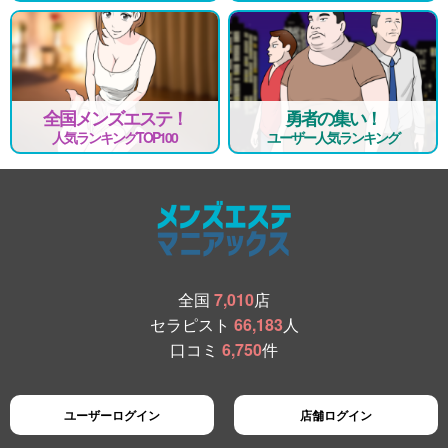
全国メンズエステ！
勇者の集い！
人気ランキングTOP100
ユーザー人気ランキング
全国
7,010
店
セラピスト
66,183
人
口コミ
6,750
件
ユーザーログイン
店舗ログイン