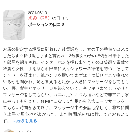
2021/06/10
えみ（25）
の口コミ
ポーションの口コミ
お店の指定する場所に到着した後電話をし、女の子の準備が出来ま
したらすぐ折り返しますと言われ、2分後女の子の準備が出来ました
と部屋を紹介され、インターホンを押し出てきたのは笑顔が素敵で
綺麗な女性、手を取られ部屋に入りシャワーの準備を待つ。そして
シャワーを済ませ、紙パンツを履いてまずはうつ伏せどこが疲れて
いるかを聞かれ、足と答えると足から入念にマッサージをしてもら
い、腰、背中とマッサージを終えていく。キワキワまでしっかりと
マッサージをしてもらい、カエル足や四つん這いなどで非常に丁寧
にやってもらえた。仰向けになりまた足から入念にマッサージをし
てもらい時間がきて終了。マッサージ中の会話も楽しく、非常に聞
き上手で居心地がよかった、また時間があれば行こうとおもいま
す。
…続きを見る
チップス