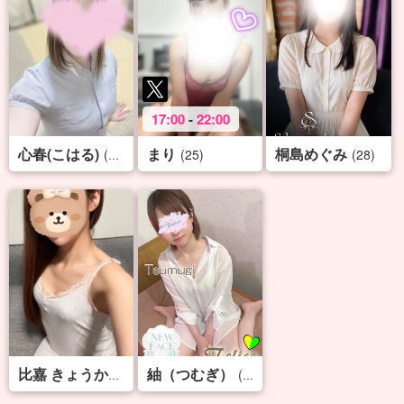
17:00
-
22:00
心春(こはる)
まり
桐島めぐみ
(24)
(25)
(28)
紬（つむぎ）
(34)
(23)
比嘉 きょうか