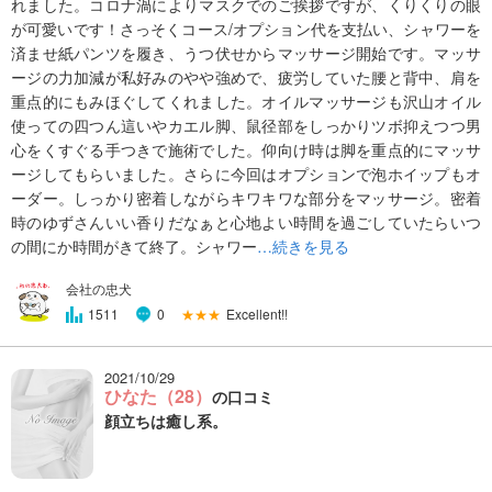
れました。コロナ渦によりマスクでのご挨拶ですが、くりくりの眼
が可愛いです！さっそくコース/オプション代を支払い、シャワーを
済ませ紙パンツを履き、うつ伏せからマッサージ開始です。マッサ
ージの力加減が私好みのやや強めで、疲労していた腰と背中、肩を
重点的にもみほぐしてくれました。オイルマッサージも沢山オイル
使っての四つん這いやカエル脚、鼠径部をしっかりツボ抑えつつ男
心をくすぐる手つきで施術でした。仰向け時は脚を重点的にマッサ
ージしてもらいました。さらに今回はオプションで泡ホイップもオ
ーダー。しっかり密着しながらキワキワな部分をマッサージ。密着
時のゆずさんいい香りだなぁと心地よい時間を過ごしていたらいつ
の間にか時間がきて終了。シャワー
…続きを見る
会社の忠犬
★★★
Excellent!!
1511
0
2021/10/29
ひなた（28）
の口コミ
顔立ちは癒し系。