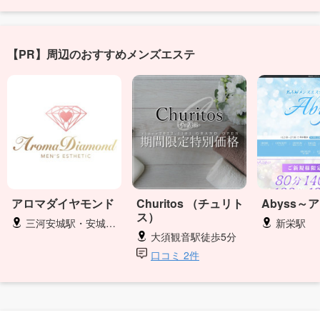
【PR】周辺のおすすめメンズエステ
アロマダイヤモンド
Churitos （チュリト
Abyss～
ス）
三河安城駅・安城駅・新安城駅
新栄駅
大須観音駅徒歩5分
口コミ 2件