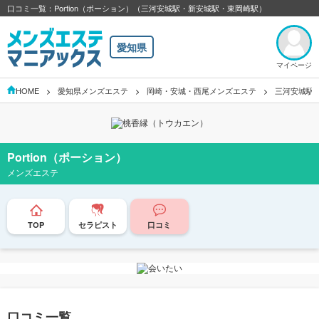
口コミ一覧：Portion（ポーション）（三河安城駅・新安城駅・東岡崎駅）
愛知県
マイページ
HOME
愛知県メンズエステ
岡崎・安城・西尾メンズエステ
三河安城駅
Portion（ポーション）
メンズエステ
TOP
セラピスト
口コミ
口コミ一覧