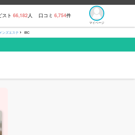
ピスト
66,182
人
口コミ
6,754
件
マイページ
メンズエステ
IBC