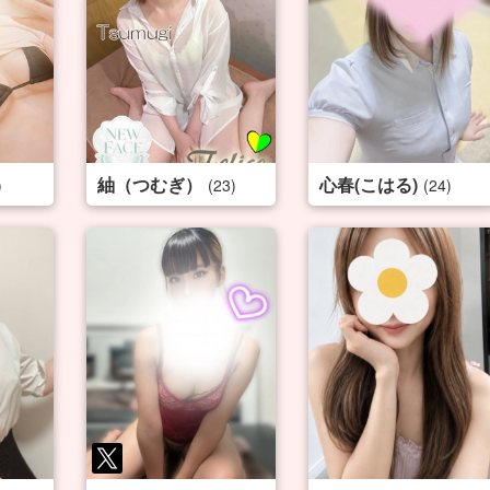
紬（つむぎ）
心春(こはる)
)
(23)
(24)