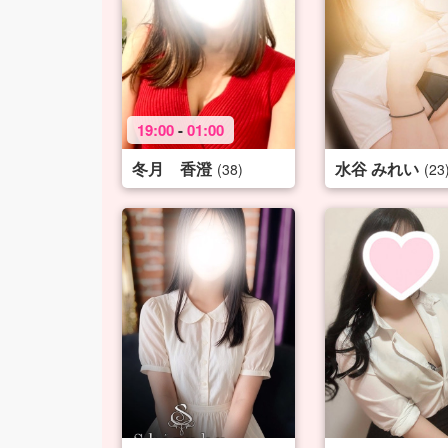
19:00
-
01:00
冬月 香澄
水谷 みれい
(38)
(23