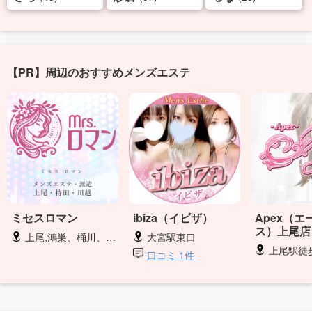
【PR】周辺のおすすめメンズエステ
ミセスロマン
ibiza（イビザ）
Apex（エ
ス）上尾店
上尾,鴻巣、桶川、派遣出張
大宮駅東口
上尾駅徒
口コミ 1件