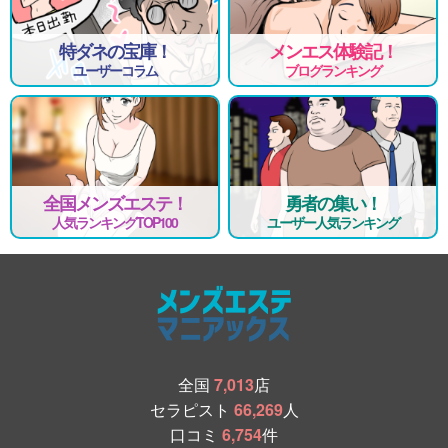
特ダネの宝庫！
メンエス体験記！
ユーザーコラム
ブログランキング
全国メンズエステ！
勇者の集い！
人気ランキングTOP100
ユーザー人気ランキング
全国
7,013
店
セラピスト
66,269
人
口コミ
6,754
件