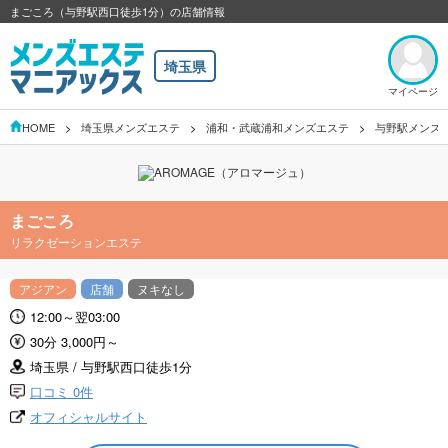
まごころ（与野駅西口徒歩1分）の店舗情報
埼玉県
マイページ
HOME
埼玉県メンズエステ
浦和・武蔵浦和メンズエステ
与野駅メンズ
まごころ
リラクゼーションエステ
アジアン
店舗
ヌキなし
12:00～翌03:00
30分 3,000円～
埼玉県 / 与野駅西口徒歩1分
口コミ 0件
オフィシャルサイト