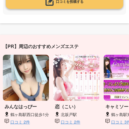
口コミを投稿する
【PR】周辺のおすすめメンズエステ
みんなはっぴー
恋（こい）
キャミソー
鶴ヶ島駅西口徒歩1分
北坂戸駅
鶴ヶ島駅
口コミ 2件
口コミ 2件
口コミ 3