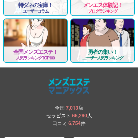
特ダネの宝庫！
メンエス体験記！
ユーザーコラム
ブログランキング
全国メンズエステ！
勇者の集い！
人気ランキングTOP100
ユーザー人気ランキング
全国
7,013
店
セラピスト
66,290
人
口コミ
6,754
件