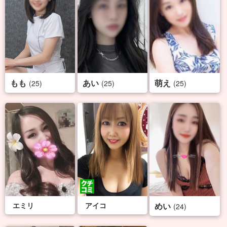
もも
あい
萌え
(25)
(25)
(25)
エミリ
アイコ
めい
(24)