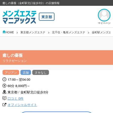
癒しの薔薇（金町駅北口徒歩3分）の店舗情報
東京都
マイページ
HOME
東京都メンズエステ
北千住・亀有メンズエステ
金町駅メンズエ
癒しの薔薇
リラクゼーション
アジアン
店舗
ヌキなし
17:00～翌04:00
60分 8,000円～
東京都 / 金町駅北口徒歩3分
口コミ 0件
オフィシャルサイト