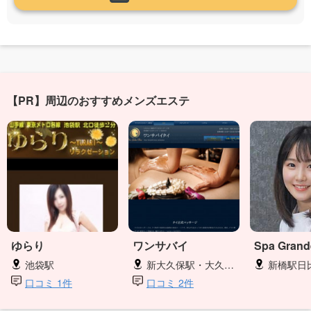
【PR】周辺のおすすめメンズエステ
ゆらり
ワンサバイ
Spa Grand
池袋駅
新大久保駅・大久保駅
新橋駅日
口コミ 1件
口コミ 2件