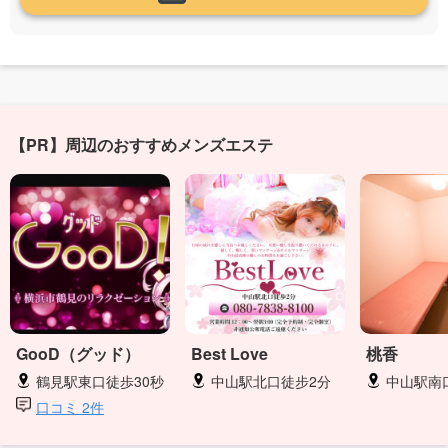
【PR】周辺のおすすめメンズエステ
GooD（グッド）
Best Love
桃香
鶴見駅東口徒歩30秒
中山駅北口徒步2分
中山駅南
口コミ 2件