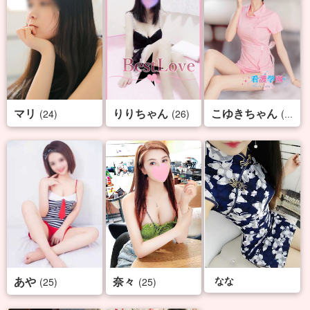
マリ
りりちゃん
こゆきちゃん
(24)
(26)
(29)
あや
奈々
なな
(25)
(25)