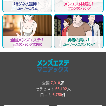
特ダネの宝庫！
メンエス体験記！
ユーザーコラム
ブログランキング
全国メンズエステ！
勇者の集い！
人気ランキングTOP100
ユーザー人気ランキング
全国
7,010
店
セラピスト
66,192
人
口コミ
6,750
件