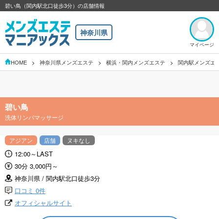
碧い鳥（関内駅北口徒歩3分）の店舗情報
神奈川県
マイページ
HOME
神奈川県メンズエステ
横浜・関内メンズエステ
関内駅メンズエ
碧い鳥
洗体リンパマッサージ
アジアン
店舗
ヌキなし
12:00～LAST
30分 3,000円～
神奈川県 / 関内駅北口徒歩3分
口コミ 0件
オフィシャルサイト