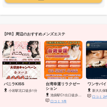
【PR】周辺のおすすめメンズエステ
バニラKISS
台湾幸運リラクゼー
ワンサバイ
ション
小岩駅北口徒歩1分
新大久保駅
池袋駅C1出口徒歩0分
口コミ 2
口コミ 1件