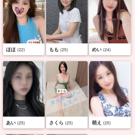
ほほ
もも
めい
(22)
(25)
(24)
あい
さくら
萌え
(25)
(25)
(25)