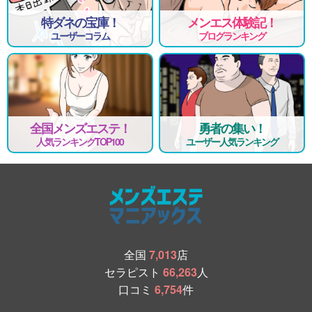
特ダネの宝庫！
メンエス体験記！
ユーザーコラム
ブログランキング
全国メンズエステ！
勇者の集い！
人気ランキングTOP100
ユーザー人気ランキング
全国
7,013
店
セラピスト
66,263
人
口コミ
6,754
件