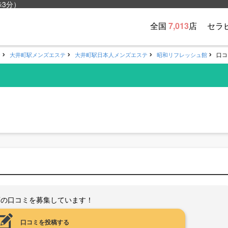
3分）
全国
7,013
店
セラ
テ
大井町駅メンズエステ
大井町駅日本人メンズエステ
昭和リフレッシュ館
口コ
店の口コミを募集しています！
口コミを投稿する