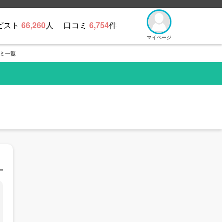
ピスト
66,260
人
口コミ
6,754
件
マイページ
ミ一覧