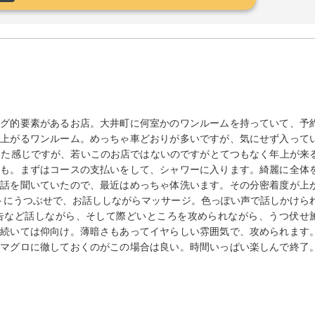
ャグ的要素があるお店。大井町に何室かのワンルームを持っていて、予
で上がるワンルーム。めっちゃ車どおりが多いですが、気にせず入って
った感じですが、若いこのお店ではないのですがとてつもなく年上が来
かも。まずはコースの支払いをして、シャワーに入ります。綺麗に全体
な話を聞いていたので、最近はめっちゃ体洗います。その分密着度が上
トにうつぶせで、お話ししながらマッサージ。色っぽい声で話しかけら
告など話しながら、そして際どいところを攻められながら、うつ伏せ
。続いては仰向け。薄暗さもあってイヤらしい雰囲気で、攻められます
、マグロに徹しておくのがこの場合は良い。時間いっぱい楽しんで終了