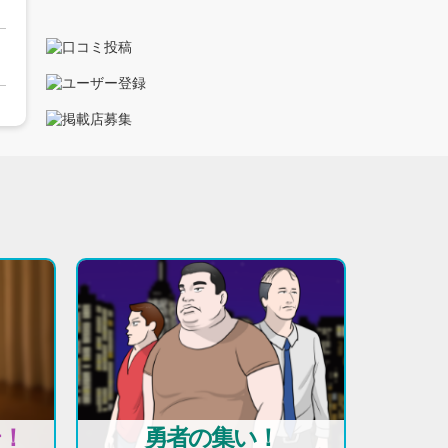
テ！
勇者の集い！