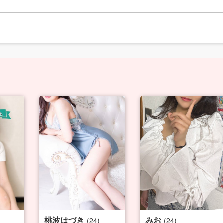
桃波はづき
みお
(24)
(24)