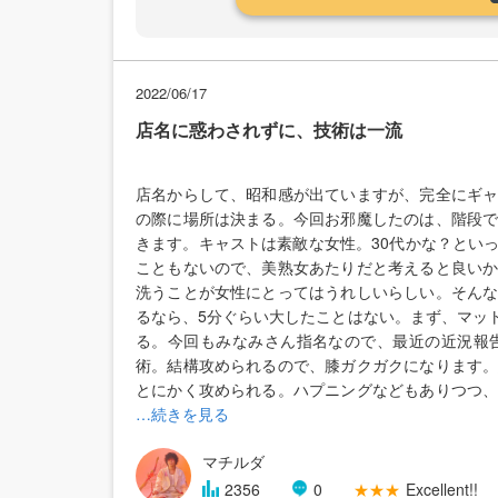
2022/06/17
店名に惑わされずに、技術は一流
店名からして、昭和感が出ていますが、完全にギ
の際に場所は決まる。今回お邪魔したのは、階段
きます。キャストは素敵な女性。30代かな？とい
こともないので、美熟女あたりだと考えると良い
洗うことが女性にとってはうれしいらしい。そん
るなら、5分ぐらい大したことはない。まず、マッ
る。今回もみなみさん指名なので、最近の近況報
術。結構攻められるので、膝ガクガクになります
とにかく攻められる。ハプニングなどもありつつ
…続きを見る
マチルダ
2356
0
★★★
Excellent!!