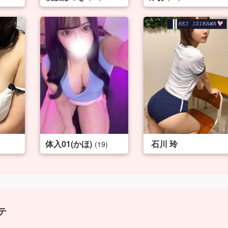
体入01(かほ)
石川 玲
(19)
テ