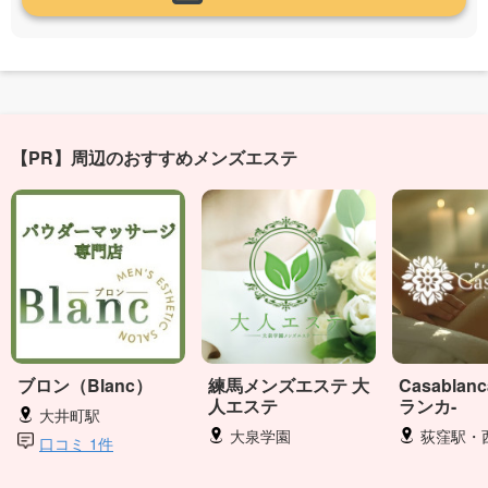
【PR】周辺のおすすめメンズエステ
ブロン（Blanc）
練馬メンズエステ 大
Casablan
人エステ
ランカ-
大井町駅
大泉学園
荻窪駅・
口コミ 1件