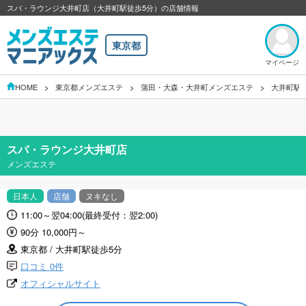
スパ・ラウンジ大井町店（大井町駅徒歩5分）の店舗情報
東京都
マイページ
HOME
東京都メンズエステ
蒲田・大森・大井町メンズエステ
大井町駅
スパ・ラウンジ大井町店
メンズエステ
日本人
店舗
ヌキなし
11:00～翌04:00(最終受付：翌2:00)
90分 10,000円～
東京都 / 大井町駅徒歩5分
口コミ 0件
オフィシャルサイト