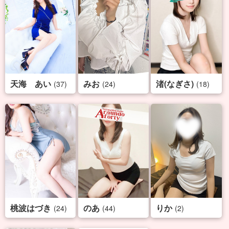
天海 あい
みお
渚(なぎさ)
(37)
(24)
(18)
桃波はづき
のあ
りか
(24)
(44)
(2)