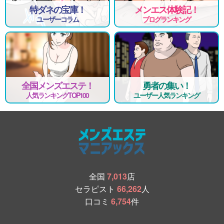
特ダネの宝庫！
メンエス体験記！
ユーザーコラム
ブログランキング
全国メンズエステ！
勇者の集い！
人気ランキングTOP100
ユーザー人気ランキング
全国
7,013
店
セラピスト
66,262
人
口コミ
6,754
件