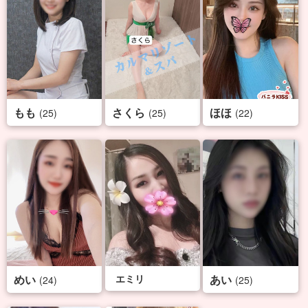
もも
さくら
ほほ
(25)
(25)
(22)
めい
エミリ
あい
(24)
(25)