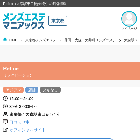
Refine（大森駅東口徒歩1分）の店舗情報
東京都
マイページ
HOME
東京都メンズエステ
蒲田・大森・大井町メンズエステ
大森駅メ
Refine
リラクゼーション
アジアン
店舗
ヌキなし
12:00～24:00
30分 3,000円～
東京都 / 大森駅東口徒歩1分
口コミ 0件
オフィシャルサイト