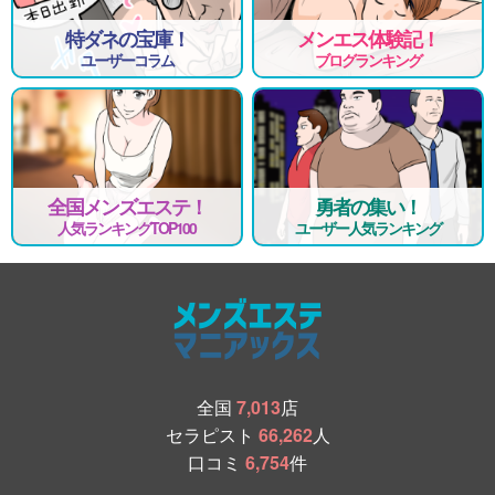
特ダネの宝庫！
メンエス体験記！
ユーザーコラム
ブログランキング
全国メンズエステ！
勇者の集い！
人気ランキングTOP100
ユーザー人気ランキング
全国
7,013
店
セラピスト
66,262
人
口コミ
6,754
件