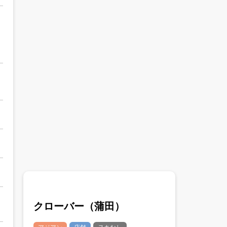
クローバー（蒲田）
アジアン
店舗
ヌキなし