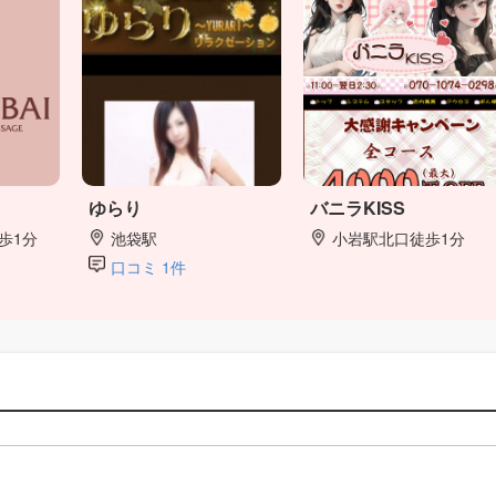
ゆらり
バニラKISS
歩1分
池袋駅
小岩駅北口徒歩1分
口コミ 1件