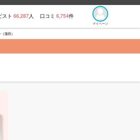
ピスト
66,287
人
口コミ
6,754
件
マイページ
ー（蒲田）