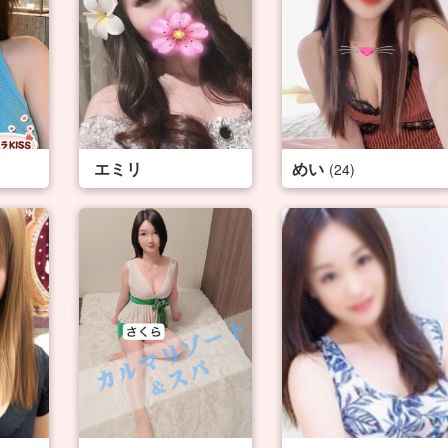
エミリ
めい
(24)